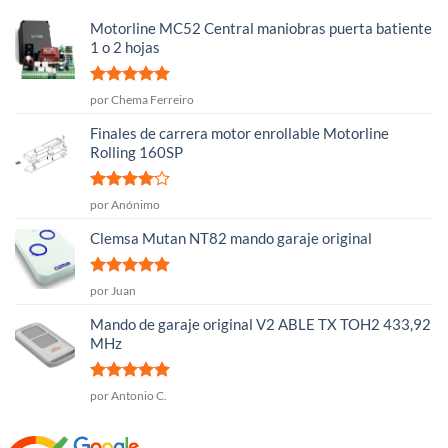
Motorline MC52 Central maniobras puerta batiente
1 o 2 hojas
Valorado
por Chema Ferreiro
con
5
de 5
Finales de carrera motor enrollable Motorline
Rolling 160SP
Valorado
por Anónimo
con
4
de
5
Clemsa Mutan NT82 mando garaje original
Valorado
por Juan
con
5
de 5
Mando de garaje original V2 ABLE TX TOH2 433,92
MHz
Valorado
por Antonio C.
con
5
de 5