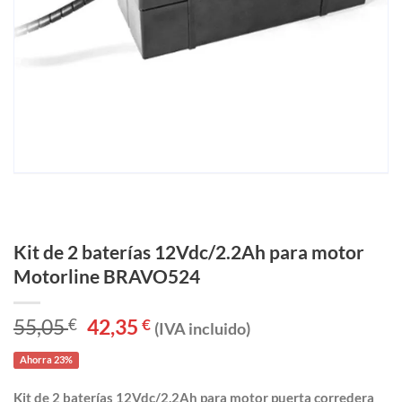
Kit de 2 baterías 12Vdc/2.2Ah para motor
Motorline BRAVO524
55,05
€
El
42,35
€
El
(IVA incluido)
precio
precio
original
actual
Ahorra 23%
era:
es:
55,05 €.
42,35 €.
Kit de 2 baterías 12Vdc/2.2Ah para motor puerta corredera