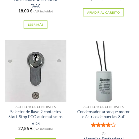
FAAC
18,00
€
(IVA incluido)
AÑADIR AL CARRITO
LEER MÁS
ACCESORIOS GENERALES
ACCESORIOS GENERALES
Selector de llave 2 contactos
Condensador arranque motor
Start-Stop ECO automatismos
eléctrico de puertas 8μF
VDS
27,85
€
(IVA incluido)
Valorado
(1)
con
4
de