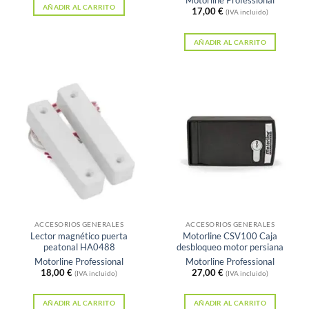
Motorline Professional
5
AÑADIR AL CARRITO
17,00
€
(IVA incluido)
AÑADIR AL CARRITO
ACCESORIOS GENERALES
ACCESORIOS GENERALES
Lector magnético puerta
Motorline CSV100 Caja
peatonal HA0488
desbloqueo motor persiana
Motorline Professional
Motorline Professional
18,00
€
27,00
€
(IVA incluido)
(IVA incluido)
AÑADIR AL CARRITO
AÑADIR AL CARRITO