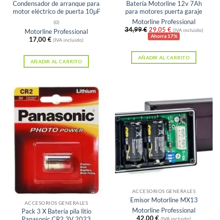
Condensador de arranque para
Batería Motorline 12v 7Ah
motor eléctrico de puerta 10μF
para motores puerta garaje
Motorline Professional
(0)
El
El
34,99
€
29,05
€
(IVA incluido)
Motorline Professional
precio
precio
Ahorra 17%
17,00
€
(IVA incluido)
original
actual
era:
es:
AÑADIR AL CARRITO
34,99 €.
29,05 €.
AÑADIR AL CARRITO
Sin existencias
ACCESORIOS GENERALES
Emisor Motorline MX13
ACCESORIOS GENERALES
Motorline Professional
Pack 3 X Batería pila litio
42,00
€
Panasonic CR2 3V 2023
(IVA incluido)