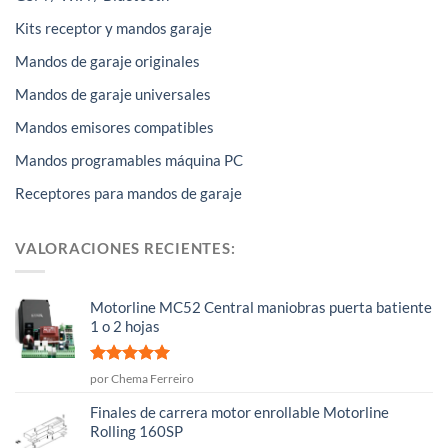
Kits receptor y mandos garaje
Mandos de garaje originales
Mandos de garaje universales
Mandos emisores compatibles
Mandos programables máquina PC
Receptores para mandos de garaje
VALORACIONES RECIENTES:
Motorline MC52 Central maniobras puerta batiente
1 o 2 hojas
Valorado
por Chema Ferreiro
con
5
de 5
Finales de carrera motor enrollable Motorline
Rolling 160SP