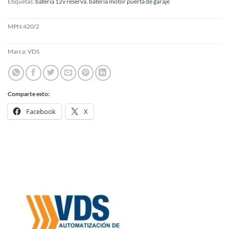
Etiquetas:
bateria 12v reserva
,
bateria motor puerta de garaje
MPN:
420/2
Marca:
VDS
Comparte esto:
Facebook
X