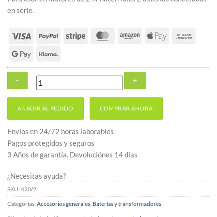
en serie.
Batería
AÑADIR AL PEDIDO
COMPRAR AHORA
reserva
12v
Envíos en 24/72 horas laborables
1,2Ah
Pagos protegidos y seguros
para
3 Años de garantía. Devoluciónes 14 días
motores
de
¿Necesitas ayuda?
puertas
SKU:
420/2
cantidad
Categorías:
Accesorios generales
,
Baterías y transformadores