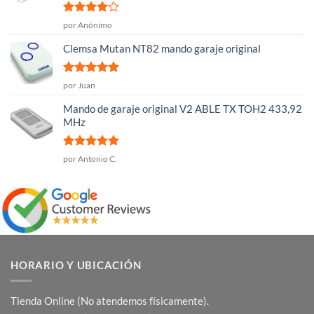
Valorado
por Anónimo
con
4
de
5
Clemsa Mutan NT82 mando garaje original
Valorado
por Juan
con
5
de 5
Mando de garaje original V2 ABLE TX TOH2 433,92
MHz
Valorado
por Antonio C.
con
5
de 5
HORARIO Y UBICACIÓN
Tienda Online (No atendemos físicamente).