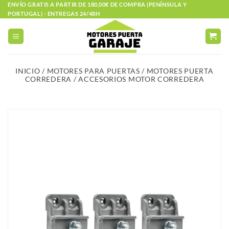
Saltar
ENVÍO GRATIS A PARTIR DE 180,00€ DE COMPRA (PENÍNSULA Y
PORTUGAL) - ENTREGAS 24/48H
al
contenido
INICIO
/
MOTORES PARA PUERTAS
/
MOTORES PUERTA
CORREDERA
/
ACCESORIOS MOTOR CORREDERA