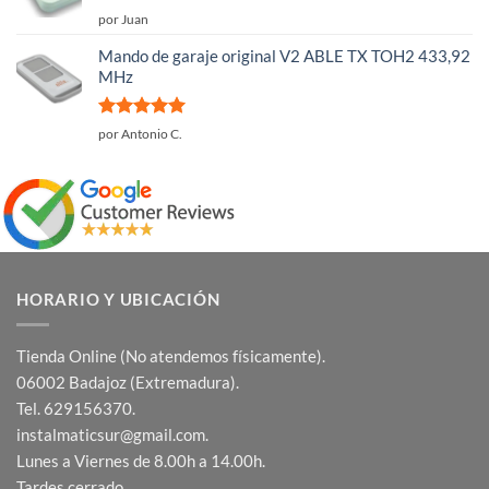
Valorado
por Juan
con
5
de 5
Mando de garaje original V2 ABLE TX TOH2 433,92
MHz
Valorado
por Antonio C.
con
5
de 5
HORARIO Y UBICACIÓN
Tienda Online (No atendemos físicamente).
06002 Badajoz (Extremadura).
Tel. 629156370.
instalmaticsur@gmail.com.
Lunes a Viernes de 8.00h a 14.00h.
Tardes cerrado.