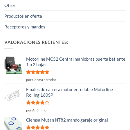
Otros
Productos en oferta
Receptores y mandos
VALORACIONES RECIENTES:
Motorline MC52 Central maniobras puerta batiente
1 o 2 hojas
Valorado
por Chema Ferreiro
con
5
de 5
Finales de carrera motor enrollable Motorline
Rolling 160SP
Valorado
por Anónimo
con
4
de
5
Clemsa Mutan NT82 mando garaje original