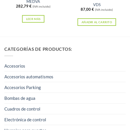
MEDVA
Valorado
VDS
282,79
€
(IVA incluido)
con
5
de 5
87,00
€
(IVA incluido)
LEER MÁS
AÑADIR AL CARRITO
CATEGORÍAS DE PRODUCTOS:
Accesorios
Accesorios automatismos
Accesorios Parking
Bombas de agua
Cuadros de control
Electrónica de control