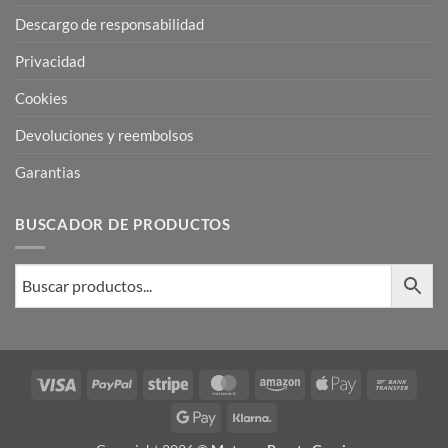
Descargo de responsabilidad
Privacidad
Cookies
Devoluciones y reembolsos
Garantias
BUSCADOR DE PRODUCTOS
Visa
PayPal
Stripe
MasterCard
Amazon
Apple
Bank
Pay
Trans
Google
Klarna
Pay