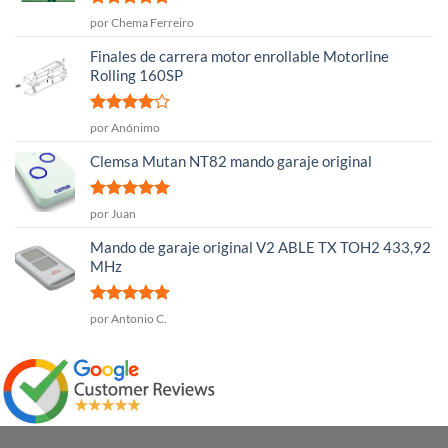
Valorado
por Chema Ferreiro
con
5
de 5
Finales de carrera motor enrollable Motorline
Rolling 160SP
Valorado
por Anónimo
con
4
de
5
Clemsa Mutan NT82 mando garaje original
Valorado
por Juan
con
5
de 5
Mando de garaje original V2 ABLE TX TOH2 433,92
MHz
Valorado
por Antonio C.
con
5
de 5