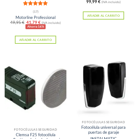
99,99
€
(IVA incluido)
Valorado
(17)
con
5
de 5
AÑADIR AL CARRITO
Motorline Professional
El
El
49,95
€
41,79
€
(IVA incluido)
precio
precio
Ahorra 16%
original
actual
era:
es:
AÑADIR AL CARRITO
49,95 €.
41,79 €.
Sin existencias
FOTOCÉLULAS SEGURIDAD
Fotocélula universal para
FOTOCÉLULAS SEGURIDAD
puertas de garaje
Clemsa F25 fotocélula
INSTALMATIC