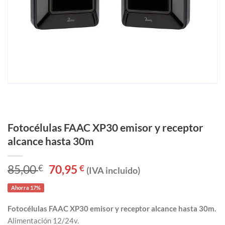
Fotocélulas FAAC XP30 emisor y receptor
alcance hasta 30m
85,00
€
El
70,95
€
El
(IVA incluido)
precio
precio
original
actual
Ahorra 17%
era:
es:
85,00 €.
70,95 €.
Fotocélulas FAAC XP30 emisor y receptor alcance hasta 30m.
Alimentación 12/24v.