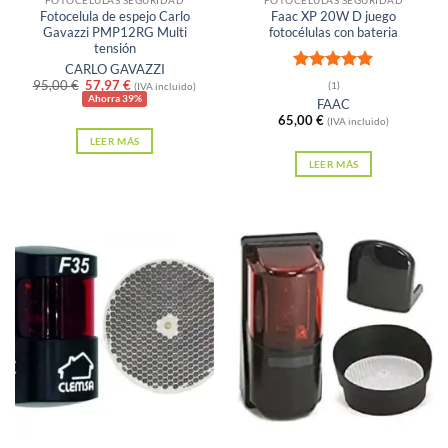
FOTOCÉLULAS SEGURIDAD
FOTOCÉLULAS SEGURIDAD
Fotocelula de espejo Carlo
Faac XP 20W D juego
Gavazzi PMP12RG Multi
fotocélulas con bateria
tensión
CARLO GAVAZZI
Valorado
El
El
95,00
€
57,97
€
(1)
(IVA incluido)
con
5
de 5
precio
precio
Ahorra 39%
FAAC
original
actual
65,00
€
(IVA incluido)
era:
es:
LEER MÁS
95,00 €.
57,97 €.
LEER MÁS
Sin existencias
Sin existencias