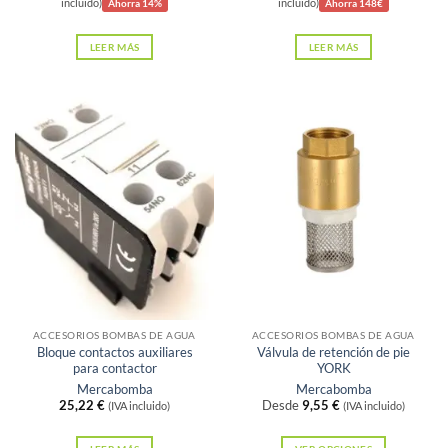
precio
precio
precio
precio
incluido)
incluido)
Ahorra 14%
Ahorra 148€
original
actual
original
actual
era:
es:
era:
es:
LEER MÁS
LEER MÁS
14,99 €.
12,95 €.
592,00 €.
444,00 €.
Sin existencias
Sin existencias
ACCESORIOS BOMBAS DE AGUA
ACCESORIOS BOMBAS DE AGUA
Bloque contactos auxiliares
Válvula de retención de pie
para contactor
YORK
Mercabomba
Mercabomba
25,22
€
Desde
9,55
€
(IVA incluido)
(IVA incluido)