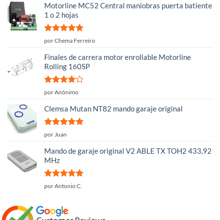
Motorline MC52 Central maniobras puerta batiente
1 o 2 hojas
Valorado
por Chema Ferreiro
con
5
de 5
Finales de carrera motor enrollable Motorline
Rolling 160SP
Valorado
por Anónimo
con
4
de
5
Clemsa Mutan NT82 mando garaje original
Valorado
por Juan
con
5
de 5
Mando de garaje original V2 ABLE TX TOH2 433,92
MHz
Valorado
por Antonio C.
con
5
de 5