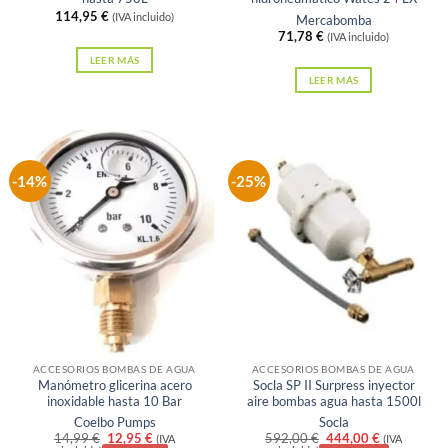
114,95
€
(IVA incluido)
Mercabomba
71,78
€
(IVA incluido)
LEER MÁS
LEER MÁS
-14%
-25%
Sin existencias
Sin existencias
ACCESORIOS BOMBAS DE AGUA
ACCESORIOS BOMBAS DE AGUA
Manómetro glicerina acero
Socla SP II Surpress inyector
inoxidable hasta 10 Bar
aire bombas agua hasta 1500l
Coelbo Pumps
Socla
El
El
El
El
14,99
€
12,95
€
592,00
€
444,00
€
(IVA
(IVA