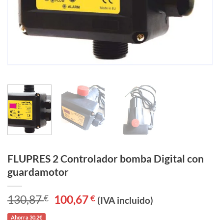
FLUPRES 2 Controlador bomba Digital con
guardamotor
130,87
€
El
100,67
€
El
(IVA incluido)
precio
precio
original
actual
Ahorra 30.2€
era:
es: