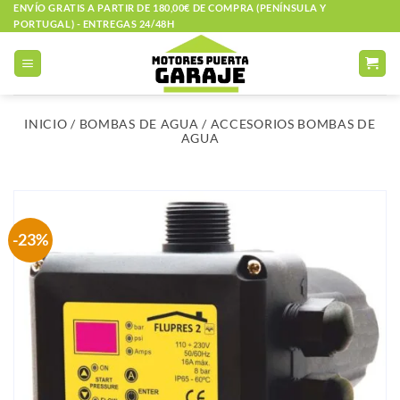
Saltar
ENVÍO GRATIS A PARTIR DE 180,00€ DE COMPRA (PENÍNSULA Y
PORTUGAL) - ENTREGAS 24/48H
al
contenido
INICIO
/
BOMBAS DE AGUA
/
ACCESORIOS BOMBAS DE
AGUA
-23%