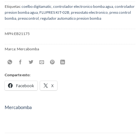
Etiquetas:
coelbo digitamatic
,
controlador electronico bomba agua
,
controlador
presion bomba agua
,
FLUPRES KIT-02B
,
presostato electronico
,
press control
bomba
,
presscontrol
,
regulador automatico presion bomba
MPN:
EB21175
Marca:
Mercabomba
Comparte esto:
Facebook
X
Mercabomba