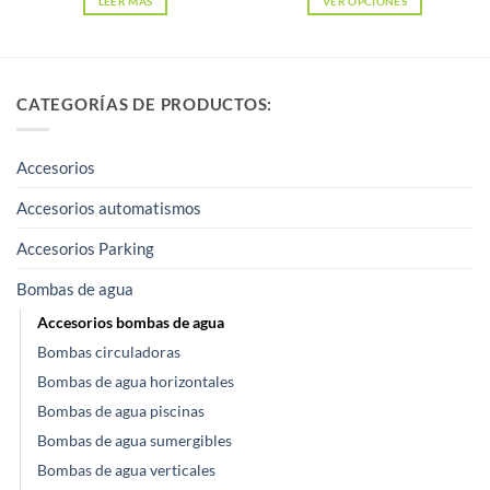
LEER MÁS
VER OPCIONES
Este
producto
tiene
CATEGORÍAS DE PRODUCTOS:
múltiples
variantes.
Las
Accesorios
opciones
Accesorios automatismos
se
pueden
Accesorios Parking
elegir
Bombas de agua
en
la
Accesorios bombas de agua
página
Bombas circuladoras
de
Bombas de agua horizontales
producto
Bombas de agua piscinas
Bombas de agua sumergibles
Bombas de agua verticales