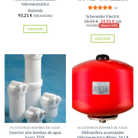
hidroneumático
(6)
Ibaiondo
Valorado
93,21
€
(IVA incluido)
Scheneider Electric
con
4.83
El
El
28,99
€
24,95
€
(IVA
de 5
precio
precio
incluido)
Ahorra 14%
LEER MÁS
original
actual
era:
es:
LEER MÁS
28,99 €.
24,95 €.
Sin existencias
Sin existencias
ACCESORIOS BOMBAS DE AGUA
ACCESORIOS BOMBAS DE AGUA
Inyector aire bombas de agua
Hidroesfera acumulador
hasta 750L
hidroneumático Wates 24 LX