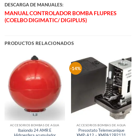
DESCARGA DE MANUALES:
MANUAL CONTROLADOR BOMBA FLUPRES
(COELBO DIGIMATIC/ DIGIPLUS)
PRODUCTOS RELACIONADOS
-14%
Sin existencias
Sin existencias
ACCESORIOS BOMBAS DE AGUA
ACCESORIOS BOMBAS DE AGUA
Ibaiondo 24 AMR E
Presostato Telemecanique
Hidroesfera acumulador
XMP-A12 – XMPA12B2131