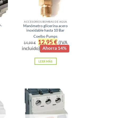
ACCESORIOS BOMBAS DE AGUA
P-
Manómetro glicerina acero
inoxidable hasta 10 Bar
Coelbo Pumps
El
12,95
€
El
(IVA
14,99
€
precio
precio
incluido)
Ahorra 14%
original
actual
era:
es:
14,99 €.
12,95 €.
LEER MÁS
.