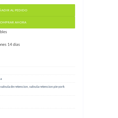
ÑADIR AL PEDIDO
OMPRAR AHORA
bles
ónes 14 días
ua
,
valvula de retencion
,
valvula retencion pie york