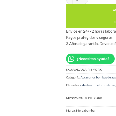
A
C
Envíos en 24/72 horas labora
Pagos protegidos y seguros
3 Años de garantía. Devoluci
¿Necesitas ayuda?
SKU:
VALVULA-PIE-YORK
Categoría:
Accesorios bombas de ag
Etiquetas:
valvula anti retorno de pie
MPN:
VALVULA-PIE-YORK
Marca:
Mercabomba