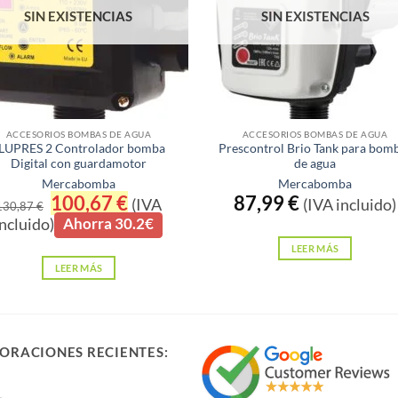
SIN EXISTENCIAS
SIN EXISTENCIAS
ACCESORIOS BOMBAS DE AGUA
ACCESORIOS BOMBAS DE AGUA
LUPRES 2 Controlador bomba
Prescontrol Brio Tank para bom
Digital con guardamotor
de agua
Mercabomba
Mercabomba
El
100,67
€
El
87,99
€
(IVA
(IVA incluido)
130,87
€
precio
precio
incluido)
Ahorra 30.2€
original
actual
era:
es:
LEER MÁS
130,87 €.
100,67 €.
LEER MÁS
ORACIONES RECIENTES: