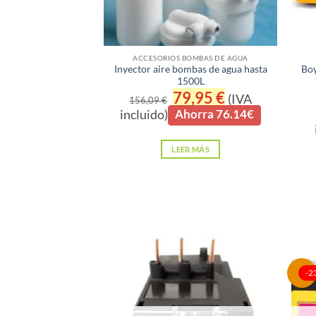
ACCESORIOS BOMBAS DE AGUA
Inyector aire bombas de agua hasta
Boy
1500L
El
79,95
€
El
(IVA
156,09
€
precio
precio
incluido)
Ahorra 76.14€
original
actual
era:
es:
156,09 €.
79,95 €.
LEER MÁS
-2