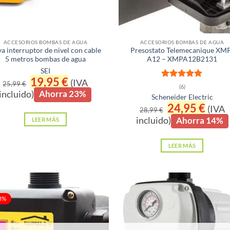
ACCESORIOS BOMBAS DE AGUA
ACCESORIOS BOMBAS DE AGUA
a interruptor de nivel con cable
Presostato Telemecanique XM
5 metros bombas de agua
A12 – XMPA12B2131
SEI
El
19,95
€
El
(IVA
25,99
€
Valorado
precio
precio
(6)
incluido)
Ahorra 23%
con
4.83
original
actual
Scheneider Electric
de 5
era:
es:
El
24,95
€
El
(IVA
25,99 €.
19,95 €.
28,99
€
precio
precio
incluido)
Ahorra 14%
LEER MÁS
original
actual
era:
es:
28,99 €.
24,95 €
LEER MÁS
3%