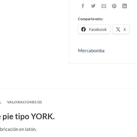
Comparte esto:
Facebook
X
Mercabomba
L
VALORACIONES (0)
e pie tipo YORK.
abricación en latón.