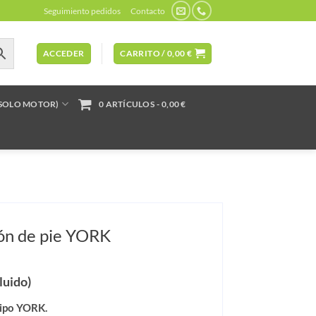
Seguimiento pedidos
Contacto
ACCEDER
CARRITO /
0,00
€
(SOLO MOTOR)
0 ARTÍCULOS
0,00 €
ión de pie YORK
luido)
tipo YORK.