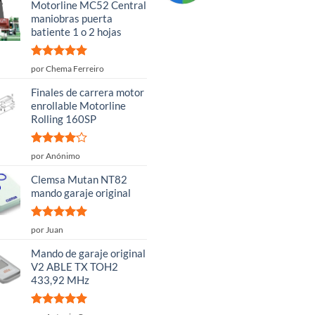
Motorline MC52 Central
maniobras puerta
batiente 1 o 2 hojas
Valorado
por Chema Ferreiro
con
5
de 5
Finales de carrera motor
enrollable Motorline
Rolling 160SP
Valorado
por Anónimo
con
4
de
5
Clemsa Mutan NT82
mando garaje original
Valorado
por Juan
con
5
de 5
Mando de garaje original
V2 ABLE TX TOH2
433,92 MHz
Valorado