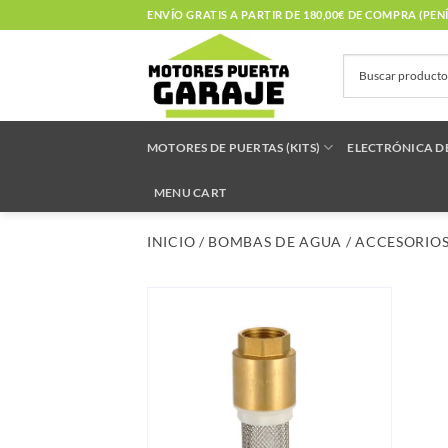
Saltar
ENVÍO GRATIS A PARTIR DE 180,00€ DE COMPRA (PE
al
contenido
MOTORES DE PUERTAS (KITS)
ELECTRÓNICA D
MENU CART
INICIO
/
BOMBAS DE AGUA
/
ACCESORIOS