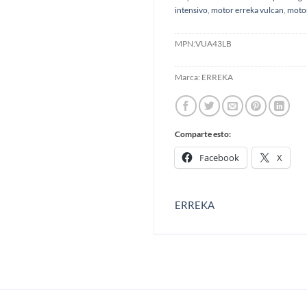
intensivo
,
motor erreka vulcan
,
motor
MPN:
VUA43LB
Marca:
ERREKA
Comparte esto:
Facebook
X
ERREKA