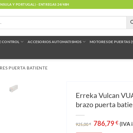
NÍNSULA Y PORTUGAL) - ENTREGAS 24/48H
E CONTROL
ACCESORIOS AUTOMATISMOS
MOTORES DE PUERTAS 
RES PUERTA BATIENTE
Erreka Vulcan VU
brazo puerta bati
El
786,79
El
€
(IVA 
925,00
€
precio
precio
original
actual