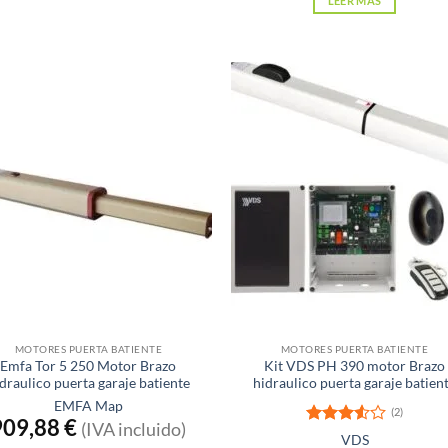
LEER MÁS
xistencias
Sin existencias
MOTORES PUERTA BATIENTE
MOTORES PUERTA BATIENTE
Emfa Tor 5 250 Motor Brazo
Kit VDS PH 390 motor Brazo
draulico puerta garaje batiente
hidraulico puerta garaje batien
EMFA Map
(2)
909,88
€
(IVA incluido)
Valorad
VDS