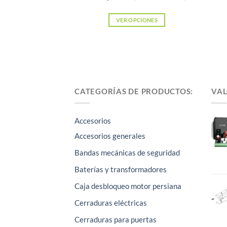
VER OPCIONES
Este
producto
tiene
múltiples
variantes.
CATEGORÍAS DE PRODUCTOS:
VAL
Las
opciones
se
Accesorios
pueden
Accesorios generales
elegir
Bandas mecánicas de seguridad
en
la
Baterías y transformadores
página
Caja desbloqueo motor persiana
de
Cerraduras eléctricas
producto
Cerraduras para puertas