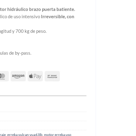
€.
or hidráulico
brazo puerta
batiente.
lico de uso intensivo
Irreversible, con
gitud y 700 kg de peso.
ulas de by-pass.
raje
,
erreka vulcan vua43lb
,
motor erreka uso