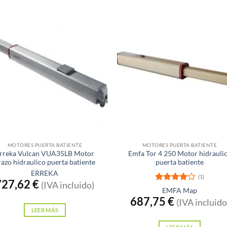
xistencias
Sin existencias
MOTORES PUERTA BATIENTE
MOTORES PUERTA BATIENTE
rreka Vulcan VUA35LB Motor
Emfa Tor 4 250 Motor hidrauli
razo hidraulico puerta batiente
puerta batiente
ERREKA
(1)
727,62
€
(IVA incluido)
Valorado
EMFA Map
con
4
de
687,75
€
(IVA incluido
5
LEER MÁS