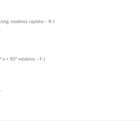
/seg. modelos rápidos – R-)
.
° a + 90° modelos – F-)
L