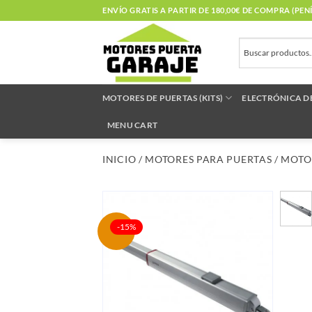
Saltar
ENVÍO GRATIS A PARTIR DE 180,00€ DE COMPRA (PE
al
contenido
MOTORES DE PUERTAS (KITS)
ELECTRÓNICA D
MENU CART
INICIO
/
MOTORES PARA PUERTAS
/
MOTO
-15%