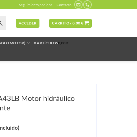
Seguimiento pedidos
Contacto
ACCEDER
CARRITO /
0,00
€
(SOLO MOTOR)
0 ARTÍCULOS
0,00 €
A43LB Motor hidráulico
ente
incluido)