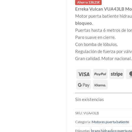
era:
es:
Ahorra 138.21€
925,00 €.
786,79 
Erreka Vulcan VUA43LB Mot
Motor puerta batiente hidrau
bloqueo
.
Puertas hasta 6 metros de lon
Paro suave en cierre.
Con bomba de lóbulos.
Regulación de fuerza por válv
Gran calidad. Motor nacional.
Sin existencias
SKU:
VUA43LB
Categoría:
Motores puerta batiente
Etiquetas:
brazo hidraulico puerta ga