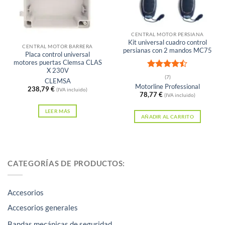
Sin existencias
CENTRAL MOTOR PERSIANA
Kit universal cuadro control
CENTRAL MOTOR BARRERA
persianas con 2 mandos MC75
Placa control universal
motores puertas Clemsa CLAS
X 230V
Valorado
(7)
CLEMSA
con
4.43
Motorline Professional
238,79
€
(IVA incluido)
de 5
78,77
€
(IVA incluido)
LEER MÁS
AÑADIR AL CARRITO
CATEGORÍAS DE PRODUCTOS:
Accesorios
Accesorios generales
Bandas mecánicas de seguridad