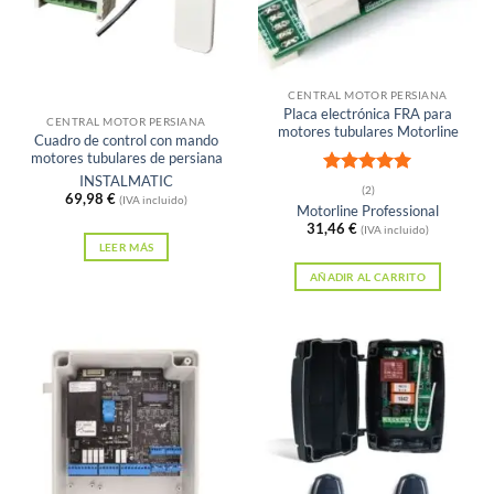
Sin existencias
CENTRAL MOTOR PERSIANA
Placa electrónica FRA para
CENTRAL MOTOR PERSIANA
motores tubulares Motorline
Cuadro de control con mando
motores tubulares de persiana
INSTALMATIC
Valorado
(2)
69,98
€
(IVA incluido)
con
5
de 5
Motorline Professional
31,46
€
(IVA incluido)
LEER MÁS
AÑADIR AL CARRITO