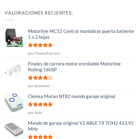
VALORACIONES RECIENTES:
Motorline MC52 Central maniobras puerta batiente
1 o 2 hojas
Valorado
por Chema Ferreiro
con
5
de 5
Finales de carrera motor enrollable Motorline
Rolling 160SP
Valorado
por Anónimo
con
4
de
5
Clemsa Mutan NT82 mando garaje original
Valorado
por Juan
con
5
de 5
Mando de garaje original V2 ABLE TX TOH2 433,92
MHz