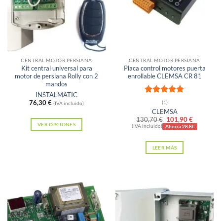
Sin existencias
Sin existencias
CENTRAL MOTOR PERSIANA
CENTRAL MOTOR PERSIANA
Kit central universal para
Placa control motores puerta
motor de persiana Rolly con 2
enrollable CLEMSA CR 81
mandos
INSTALMATIC
Valorado
76,30
€
(1)
(IVA incluido)
con
5
de 5
CLEMSA
El
El
130,70
€
101,90
€
VER OPCIONES
precio
precio
(IVA incluido)
Ahorra 28.8€
original
actual
Este
era:
es:
producto
LEER MÁS
130,70 €.
101,90 €
tiene
múltiples
variantes.
Las
opciones
se