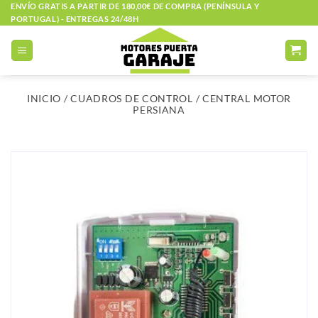
Saltar
ENVÍO GRATIS A PARTIR DE 180,00€ DE COMPRA (PENÍNSULA Y
PORTUGAL) - ENTREGAS 24/48H
al
contenido
INICIO
/
CUADROS DE CONTROL
/
CENTRAL MOTOR
PERSIANA