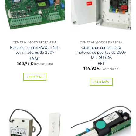
pueden
elegir
en
la
Sin existencias
Sin existencias
página
de
CENTRAL MOTOR PERSIANA
CENTRAL MOTOR BARRERA
Placa de control FAAC 578D
Cuadro de control para
producto
para motores de 230v
motores de puertas de 230v
BFT SHYRA
FAAC
163,97
€
BFT
(IVA incluido)
159,90
€
(IVA incluido)
LEER MÁS
LEER MÁS