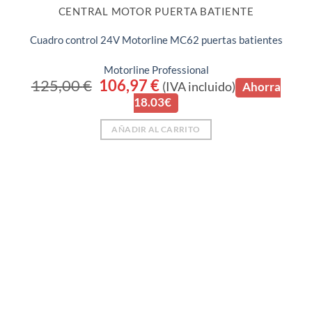
CENTRAL MOTOR PUERTA BATIENTE
Cuadro control 24V Motorline MC62 puertas batientes
Motorline Professional
125,00
€
El
106,97
€
El
(IVA incluido)
Ahorra
precio
precio
18.03€
original
actual
era:
es:
125,00 €.
106,97 €.
AÑADIR AL CARRITO