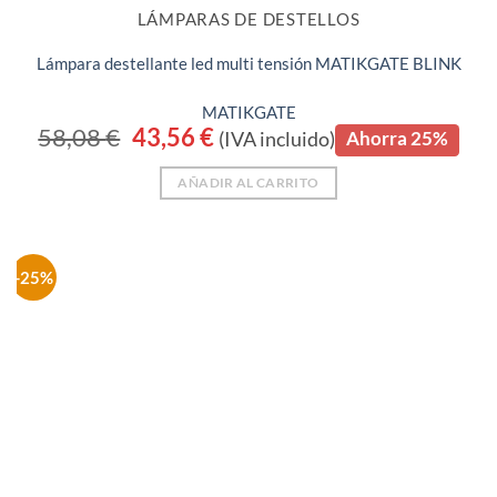
LÁMPARAS DE DESTELLOS
Lámpara destellante led multi tensión MATIKGATE BLINK
MATIKGATE
58,08
€
El
43,56
€
El
(IVA incluido)
Ahorra 25%
precio
precio
original
actual
era:
es:
AÑADIR AL CARRITO
58,08 €.
43,56 €.
-25%