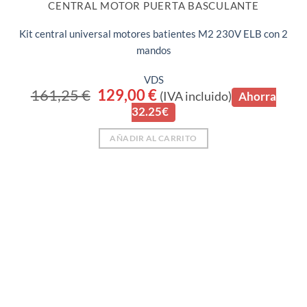
CENTRAL MOTOR PUERTA BASCULANTE
Kit central universal motores batientes M2 230V ELB con 2
mandos
VDS
161,25
€
El
129,00
€
El
(IVA incluido)
Ahorra
precio
precio
32.25€
original
actual
era:
es:
161,25 €.
129,00 €.
AÑADIR AL CARRITO