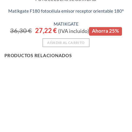
Matikgate F180 fotocélula emisor receptor orientable 180º
MATIKGATE
36,30
€
El
27,22
€
El
(IVA incluido)
Ahorra 25%
precio
precio
original
actual
era:
es:
AÑADIR AL CARRITO
36,30 €.
27,22 €.
PRODUCTOS RELACIONADOS