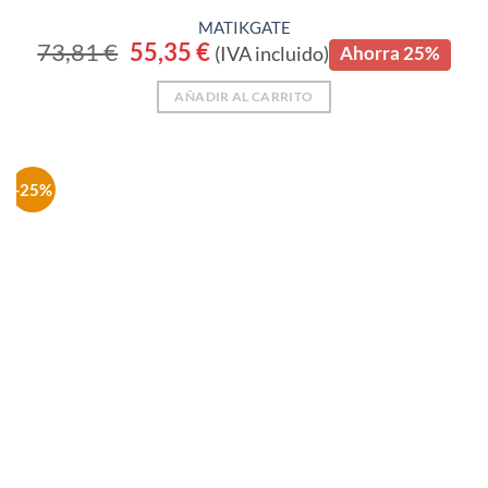
MATIKGATE
73,81
€
El
55,35
€
El
(IVA incluido)
Ahorra 25%
precio
precio
original
actual
era:
es:
AÑADIR AL CARRITO
73,81 €.
55,35 €.
-25%