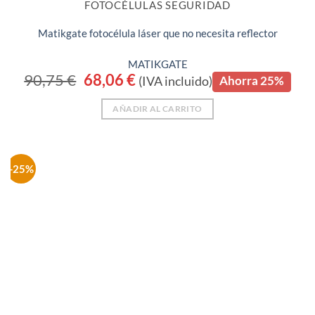
FOTOCÉLULAS SEGURIDAD
Matikgate fotocélula láser que no necesita reflector
MATIKGATE
90,75
€
El
68,06
€
El
(IVA incluido)
Ahorra 25%
precio
precio
original
actual
era:
es:
AÑADIR AL CARRITO
90,75 €.
68,06 €.
-25%