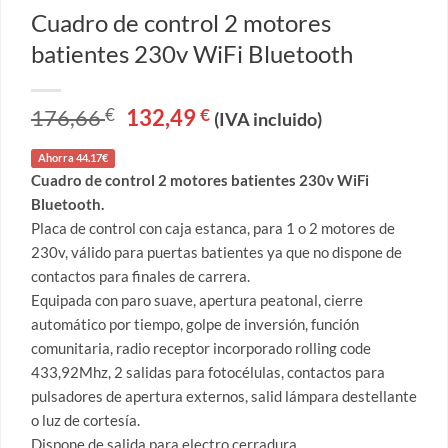
Cuadro de control 2 motores
batientes 230v WiFi Bluetooth
176,66
El
132,49
El
€
€
(IVA incluido)
precio
precio
original
actual
era:
es:
Ahorra 44.17€
176,66 €.
132,49 €.
Cuadro de control 2 motores batientes 230v WiFi
Bluetooth.
Placa de control con caja estanca, para 1 o 2 motores de
230v, válido para puertas batientes ya que no dispone de
contactos para finales de carrera.
Equipada con paro suave, apertura peatonal, cierre
automático por tiempo, golpe de inversión, función
comunitaria, radio receptor incorporado rolling code
433,92Mhz, 2 salidas para fotocélulas, contactos para
pulsadores de apertura externos, salid lámpara destellante
o luz de cortesía.
Dispone de salida para electro cerradura.