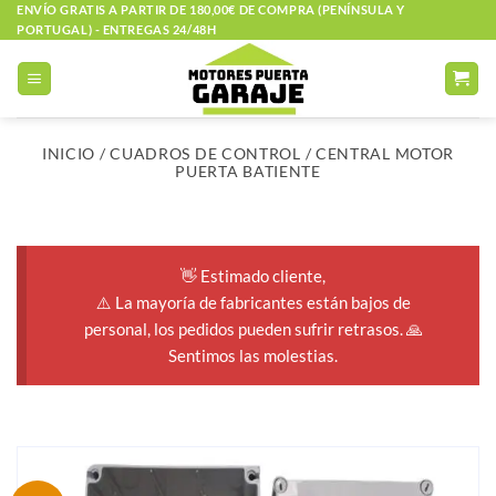
Saltar
ENVÍO GRATIS A PARTIR DE 180,00€ DE COMPRA (PENÍNSULA Y
PORTUGAL) - ENTREGAS 24/48H
al
contenido
INICIO
/
CUADROS DE CONTROL
/
CENTRAL MOTOR
PUERTA BATIENTE
👋 Estimado cliente,
⚠️ La mayoría de fabricantes están bajos de
personal, los pedidos pueden sufrir retrasos. 🙏
Sentimos las molestias.