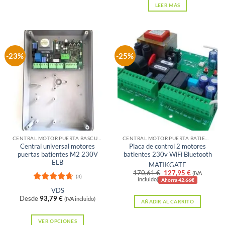
LEER MÁS
161,25 €.
129,00 €.
-23%
-25%
CENTRAL MOTOR PUERTA BASCULANTE
CENTRAL MOTOR PUERTA BATIENTE
Central universal motores
Placa de control 2 motores
puertas batientes M2 230V
batientes 230v WiFi Bluetooth
ELB
MATIKGATE
El
El
170,61
€
127,95
€
(IVA
(3)
precio
precio
incluido)
Ahorra 42.66€
original
actual
Valorado
VDS
era:
es:
con
4.67
Desde
93,79
€
(IVA incluido)
AÑADIR AL CARRITO
170,61 €.
127,95 €.
de 5
VER OPCIONES