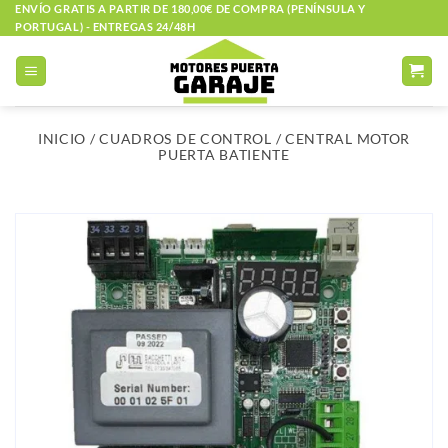
Saltar
ENVÍO GRATIS A PARTIR DE 180,00€ DE COMPRA (PENÍNSULA Y
PORTUGAL) - ENTREGAS 24/48H
al
contenido
INICIO
/
CUADROS DE CONTROL
/
CENTRAL MOTOR
PUERTA BATIENTE