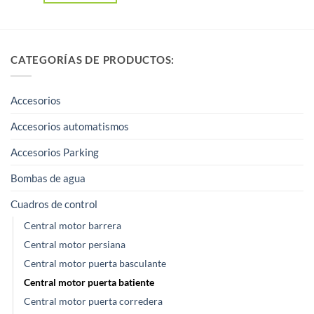
Este
producto
tiene
CATEGORÍAS DE PRODUCTOS:
múltiples
variantes.
Las
Accesorios
opciones
Accesorios automatismos
se
pueden
Accesorios Parking
elegir
Bombas de agua
en
la
Cuadros de control
página
Central motor barrera
de
Central motor persiana
producto
Central motor puerta basculante
Central motor puerta batiente
Central motor puerta corredera