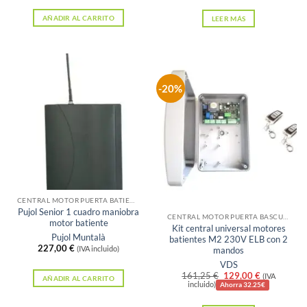
original
actual
era:
es:
AÑADIR AL CARRITO
LEER MÁS
225,00 €.
166,97 €.
-20%
Sin existencias
CENTRAL MOTOR PUERTA BATIENTE
Pujol Senior 1 cuadro maniobra
CENTRAL MOTOR PUERTA BASCULANTE
motor batiente
Kit central universal motores
Pujol Muntalà
batientes M2 230V ELB con 2
227,00
€
mandos
(IVA incluido)
VDS
El
El
161,25
€
129,00
€
(IVA
AÑADIR AL CARRITO
precio
precio
incluido)
Ahorra 32.25€
original
actual
era:
es: