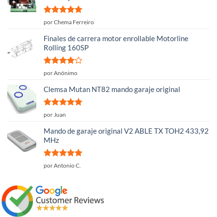
Valorado
por Chema Ferreiro
con
5
de 5
Finales de carrera motor enrollable Motorline
Rolling 160SP
Valorado
por Anónimo
con
4
de
5
Clemsa Mutan NT82 mando garaje original
Valorado
por Juan
con
5
de 5
Mando de garaje original V2 ABLE TX TOH2 433,92
MHz
Valorado
por Antonio C.
con
5
de 5