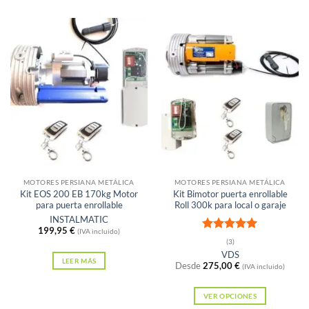
Sin existencias
Sin existencias
MOTORES PERSIANA METÁLICA
MOTORES PERSIANA METÁLICA
Kit EOS 200 EB 170kg Motor
Kit Bimotor puerta enrollable
para puerta enrollable
Roll 300k para local o garaje
INSTALMATIC
199,95
€
(IVA incluido)
Valorado
(3)
con
5
de 5
VDS
LEER MÁS
Desde
275,00
€
(IVA incluido)
VER OPCIONES