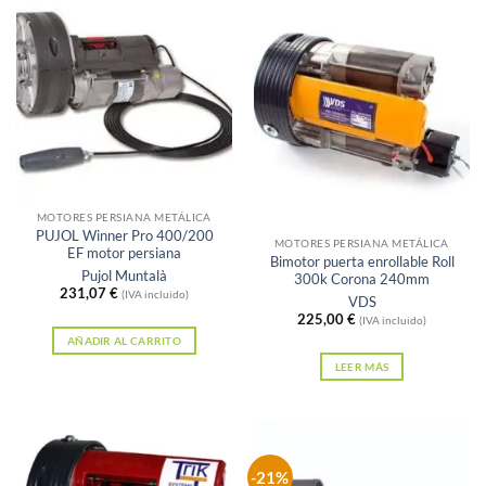
múltiples
variantes.
Las
opciones
se
pueden
elegir
en
Sin existencias
MOTORES PERSIANA METÁLICA
la
PUJOL Winner Pro 400/200
MOTORES PERSIANA METÁLICA
EF motor persiana
página
Bimotor puerta enrollable Roll
Pujol Muntalà
300k Corona 240mm
de
231,07
€
(IVA incluido)
VDS
producto
225,00
€
(IVA incluido)
AÑADIR AL CARRITO
LEER MÁS
-21%