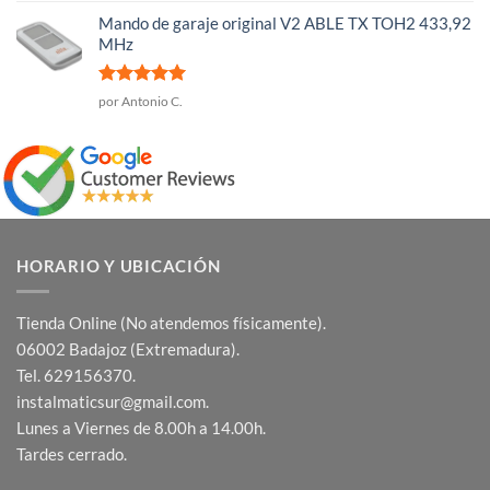
con
5
de 5
Mando de garaje original V2 ABLE TX TOH2 433,92
MHz
Valorado
por Antonio C.
con
5
de 5
HORARIO Y UBICACIÓN
Tienda Online (No atendemos físicamente).
06002 Badajoz (Extremadura).
Tel. 629156370.
instalmaticsur@gmail.com.
Lunes a Viernes de 8.00h a 14.00h.
Tardes cerrado.