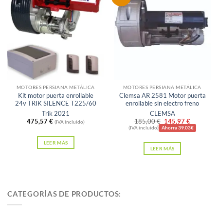
Sin existencias
Sin existencias
MOTORES PERSIANA METÁLICA
MOTORES PERSIANA METÁLICA
Kit motor puerta enrollable
Clemsa AR 2581 Motor puerta
24v TRIK SILENCE T225/60
enrollable sin electro freno
Trik 2021
CLEMSA
El
El
475,57
€
185,00
€
145,97
€
(IVA incluido)
precio
precio
(IVA incluido)
Ahorra 39.03€
original
actual
era:
es:
LEER MÁS
LEER MÁS
185,00 €.
145,97 €
CATEGORÍAS DE PRODUCTOS: