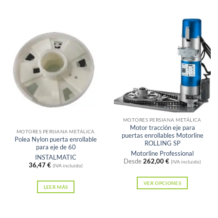
Este
producto
tiene
múltiples
variantes.
Las
opciones
se
pueden
elegir
Sin existencias
en
MOTORES PERSIANA METÁLICA
Motor tracción eje para
la
MOTORES PERSIANA METÁLICA
puertas enrollables Motorline
Polea Nylon puerta enrollable
página
ROLLING SP
para eje de 60
Motorline Professional
de
INSTALMATIC
Desde
262,00
€
(IVA incluido)
36,47
€
producto
(IVA incluido)
VER OPCIONES
LEER MÁS
Este
producto
tiene