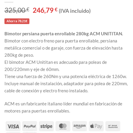
325,00
€
El
246,79
€
El
(IVA incluido)
precio
precio
original
actual
Ahorra 78.21€
era:
es:
325,00 €.
246,79 €.
Bimotor persiana puerta enrollable 280kg ACM UNITITAN.
Bimotor con electro freno para puerta enrollable, persiana
metálica comercial o de garaje, con fuerza de elevación hasta
280kg de peso.
El bimotor ACM Unititan es adecuado para poleas de
200/220mm y eje de 60mm.
Tiene una fuerza de 260Nm y una potencia eléctrica de 1260w.
Incluye manual de instalación, adaptador para polea de 220mm,
cable de conexión y electro freno instalado.
ACM es un fabricante italiano líder mundial en fabricación de
motores para puertas enrollables.