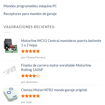
Mandos programables máquina PC
Receptores para mandos de garaje
VALORACIONES RECIENTES:
Motorline MC52 Central maniobras puerta batiente
1 o 2 hojas
Valorado
por Chema Ferreiro
con
5
de 5
Finales de carrera motor enrollable Motorline
Rolling 160SP
Valorado
por Anónimo
con
4
de
5
Clemsa Mutan NT82 mando garaje original
Valorado
por Juan