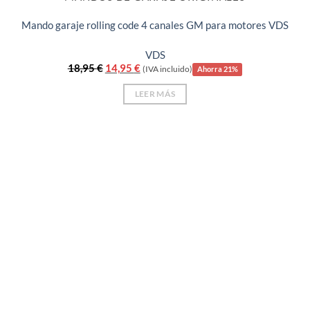
Mando garaje rolling code 4 canales GM para motores VDS
VDS
El
El
18,95
€
14,95
€
(IVA incluido)
Ahorra 21%
precio
precio
original
actual
LEER MÁS
era:
es:
18,95 €.
14,95 €.