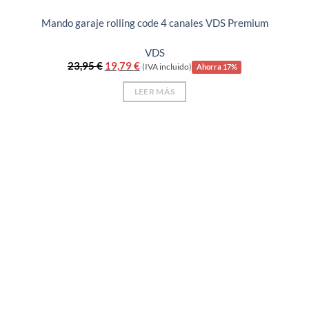
Mando garaje rolling code 4 canales VDS Premium
VDS
El
El
23,95
€
19,79
€
(IVA incluido)
Ahorra 17%
precio
precio
original
actual
LEER MÁS
era:
es:
23,95 €.
19,79 €.