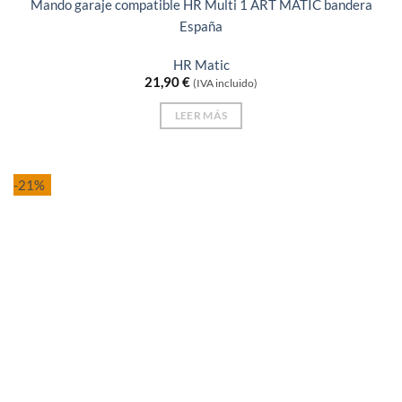
Mando garaje compatible HR Multi 1 ART MATIC bandera
España
HR Matic
21,90
€
(IVA incluido)
LEER MÁS
-21%