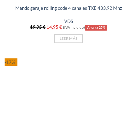
Mando garaje rolling code 4 canales TXE 433,92 Mhz
VDS
El
El
19,95
€
14,95
€
(IVA incluido)
Ahorra 25%
precio
precio
original
actual
LEER MÁS
era:
es:
19,95 €.
14,95 €.
-17%