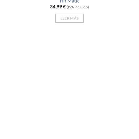
HR Matic
34,99
€
(IVA incluido)
LEER MÁS