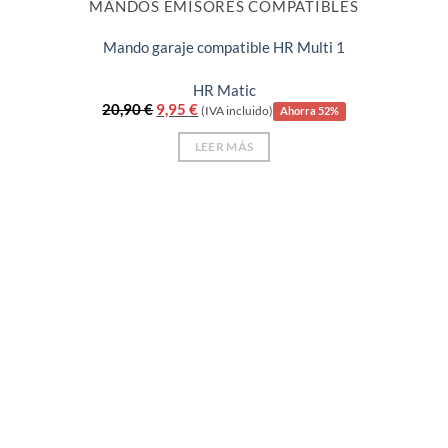
MANDOS EMISORES COMPATIBLES
Mando garaje compatible HR Multi 1
HR Matic
El
El
20,90
€
9,95
€
(IVA incluido)
Ahorra 52%
precio
precio
original
actual
LEER MÁS
era:
es:
20,90 €.
9,95 €.