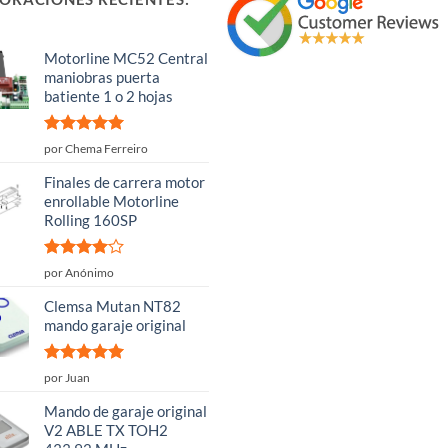
Motorline MC52 Central
maniobras puerta
batiente 1 o 2 hojas
Valorado
por Chema Ferreiro
con
5
de 5
Finales de carrera motor
enrollable Motorline
Rolling 160SP
Valorado
por Anónimo
con
4
de
5
Clemsa Mutan NT82
mando garaje original
Valorado
por Juan
con
5
de 5
Mando de garaje original
V2 ABLE TX TOH2