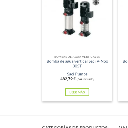
Sin existencias
Sin e
BOMBAS DE AGUA VERTICALES
Bomba de agua vertical Saci V-Nox
Bo
305T
Saci Pumps
482,79
€
(IVA incluido)
LEER MÁS
CATEGORÍAS DE PRODUCTOS:
VAL