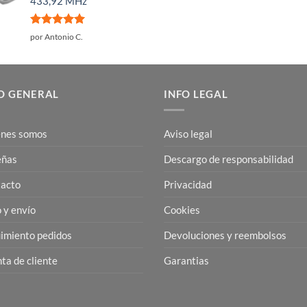
433,92 MHz
Valorado
por Antonio C.
con
5
de 5
O GENERAL
INFO LEGAL
nes somos
Aviso legal
eñas
Descargo de responsabilidad
acto
Privacidad
 y envío
Cookies
imiento pedidos
Devoluciones y reembolsos
ta de cliente
Garantias