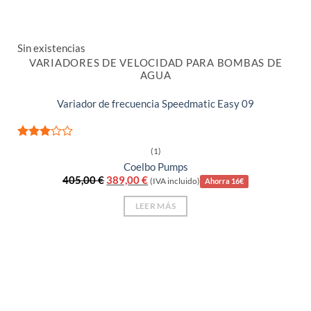
Sin existencias
VARIADORES DE VELOCIDAD PARA BOMBAS DE
AGUA
Variador de frecuencia Speedmatic Easy 09
Valora
(1)
do con
Coelbo Pumps
3
de 5
El
El
405,00
€
389,00
€
(IVA incluido)
Ahorra 16€
precio
precio
original
actual
LEER MÁS
era:
es:
405,00 €.
389,00 €.