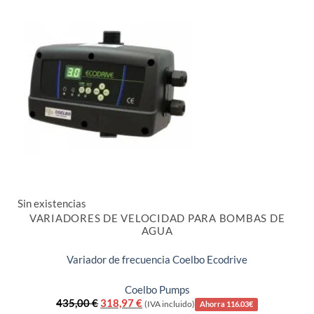
Sin existencias
VARIADORES DE VELOCIDAD PARA BOMBAS DE
AGUA
Variador de frecuencia Coelbo Ecodrive
Coelbo Pumps
El
El
435,00
€
318,97
€
(IVA incluido)
Ahorra 116.03€
precio
precio