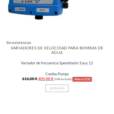
Sin existencias
VARIADORES DE VELOCIDAD PARA BOMBAS DE
AGUA
Variador de frecuencia Speedmatic Easy 12
Coelbo Pumps
El
El
616,00
€
405,00
€
(IVA incluido)
Ahorra 211€
precio
precio
original
actual
LEER MÁS
era:
es:
616,00 €.
405,00 €.