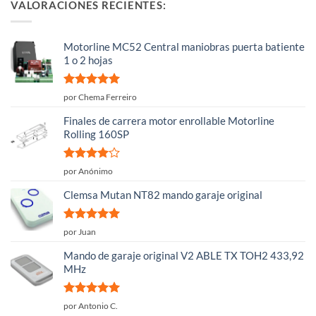
VALORACIONES RECIENTES:
Motorline MC52 Central maniobras puerta batiente
1 o 2 hojas
Valorado
por Chema Ferreiro
con
5
de 5
Finales de carrera motor enrollable Motorline
Rolling 160SP
Valorado
por Anónimo
con
4
de
5
Clemsa Mutan NT82 mando garaje original
Valorado
por Juan
con
5
de 5
Mando de garaje original V2 ABLE TX TOH2 433,92
MHz
Valorado
por Antonio C.
con
5
de 5