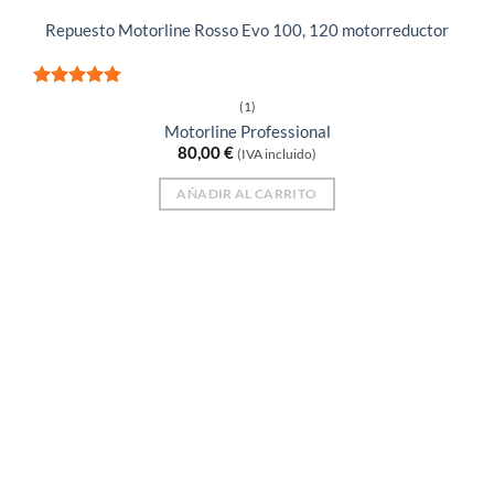
Repuesto Motorline Rosso Evo 100, 120 motorreductor
Valorado
(1)
con
5
de 5
Motorline Professional
80,00
€
(IVA incluido)
AÑADIR AL CARRITO