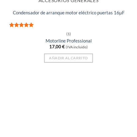
ACCESORIOS GENERALES
Condensador de arranque motor eléctrico puertas 16μF
Valorado
(1)
con
5
de 5
Motorline Professional
17,00
€
(IVA incluido)
AÑADIR AL CARRITO