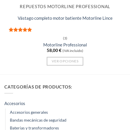
REPUESTOS MOTORLINE PROFESSIONAL
Vástago completo motor batiente Motorline Lince
Valorado
(3)
con
5
de 5
Motorline Professional
58,00
€
(IVA incluido)
VER OPCIONES
Este
producto
tiene
CATEGORÍAS DE PRODUCTOS:
múltiples
variantes.
Accesorios
Las
opciones
Accesorios generales
se
Bandas mecánicas de seguridad
pueden
Baterías y transformadores