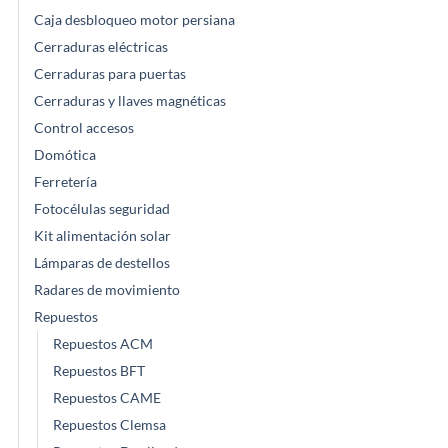
elegir
Caja desbloqueo motor persiana
en
Cerraduras eléctricas
la
Cerraduras para puertas
página
de
Cerraduras y llaves magnéticas
producto
Control accesos
Domótica
Ferretería
Fotocélulas seguridad
Kit alimentación solar
Lámparas de destellos
Radares de movimiento
Repuestos
Repuestos ACM
Repuestos BFT
Repuestos CAME
Repuestos Clemsa