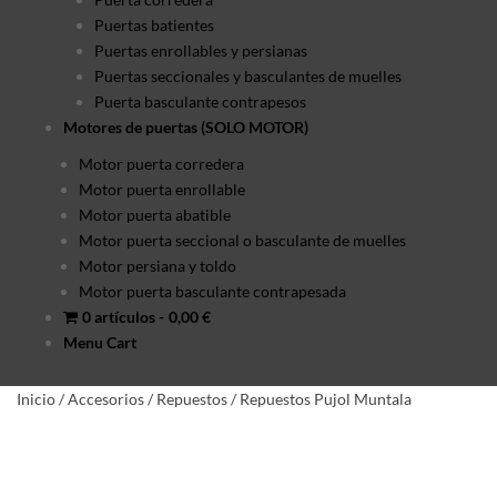
Puertas batientes
Puertas enrollables y persianas
Puertas seccionales y basculantes de muelles
Puerta basculante contrapesos
Motores de puertas (SOLO MOTOR)
Motor puerta corredera
Motor puerta enrollable
Motor puerta abatible
Motor puerta seccional o basculante de muelles
Motor persiana y toldo
Motor puerta basculante contrapesada
0 artículos
0,00 €
Menu Cart
Inicio
/
Accesorios
/
Repuestos
/
Repuestos Pujol Muntala