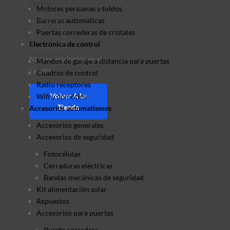
Carrito
Motores persianas y toldos
Barreras automáticas
Puertas correderas de cristales
Electrónica de control
No hay productos en el
Mandos de garaje a distancia para puertas
carrito.
Cuadros de control
Radio receptores
Volver A La
Wifi y domótica
Tienda
Accesorios automatismos
Accesorios generales
Accesorios de seguridad
Fotocélulas
Cerraduras eléctricas
Bandas mecánicas de seguridad
Kit alimentación solar
Repuestos
Accesorios para puertas
Puerta corredera