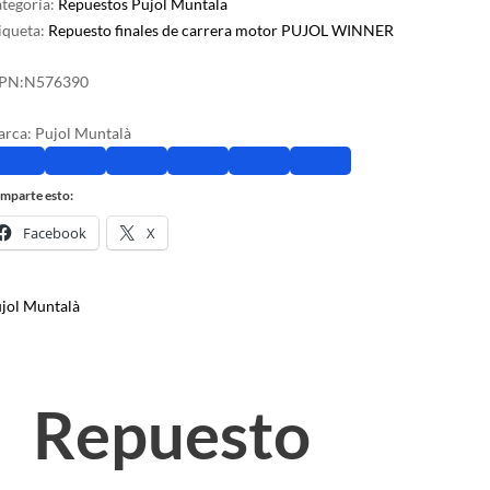
tegoría:
Repuestos Pujol Muntala
iqueta:
Repuesto finales de carrera motor PUJOL WINNER
PN:
N576390
arca:
Pujol Muntalà
mparte esto:
Facebook
X
jol Muntalà
Repuesto