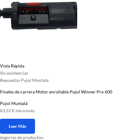
Vista Rápida
Sin existencias
Repuestos Pujol Muntala
Finales de carrera Motor enrollable Pujol Winner Pro 600
Pujol Muntalà
63,52
€
(IVA incluido)
Leer Más
tegorías de productos: