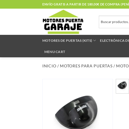
Saltar
ENVÍO GRATIS A PARTIR DE 180,00€ DE COMPRA (PE
al
contenido
MOTORES DE PUERTAS (KITS)
ELECTRÓNICA D
MENU CART
INICIO
/
MOTORES PARA PUERTAS
/
MOTOR