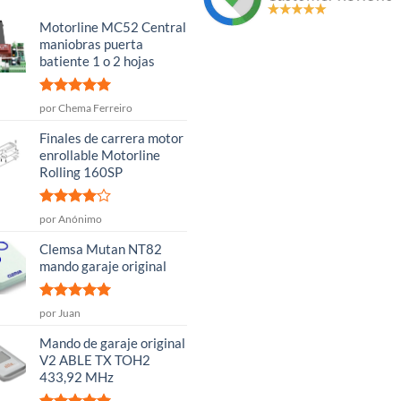
Motorline MC52 Central
maniobras puerta
batiente 1 o 2 hojas
Valorado
por Chema Ferreiro
con
5
de 5
Finales de carrera motor
enrollable Motorline
Rolling 160SP
Valorado
por Anónimo
con
4
de
5
Clemsa Mutan NT82
mando garaje original
Valorado
por Juan
con
5
de 5
Mando de garaje original
V2 ABLE TX TOH2
433,92 MHz