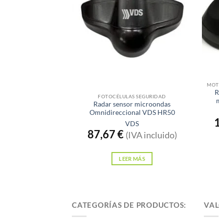
Las
opciones
se
pueden
elegir
en
la
Sin existencias
página
R
de
FOTOCÉLULAS SEGURIDAD
Radar sensor microondas
producto
Omnidireccional VDS HR50
VDS
87,67
€
(IVA incluido)
LEER MÁS
CATEGORÍAS DE PRODUCTOS:
VAL