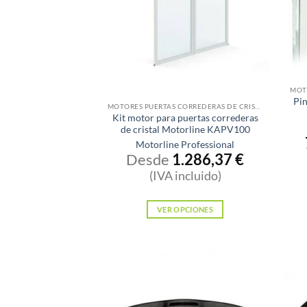
Sin existencias
Pin
MOTORES PUERTAS CORREDERAS DE CRISTAL
Kit motor para puertas correderas
de cristal Motorline KAPV100
Motorline Professional
Desde
1.286,37
€
(IVA incluido)
VER OPCIONES
Este
producto
tiene
múltiples
variantes.