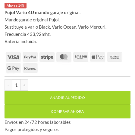
original
actual
Ahorra 14%
era:
es:
28,00 €.
24,14 €.
Pujol Vario 4U mando garaje original.
Mando garaje original Pujol.
Sustituye a vario Black, Vario Ocean, Vario Mercuri.
Frecuencia 433,92mhz.
Bateria incluida.
Pujol Vario 4U mando garaje original cantidad
AÑADIR AL PEDIDO
COMPRAR AHORA
Envíos en 24/72 horas laborables
Pagos protegidos y seguros