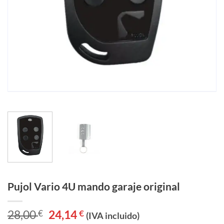
Pujol Vario 4U mando garaje original
28,00
€
El
24,14
€
El
(IVA incluido)
precio
precio