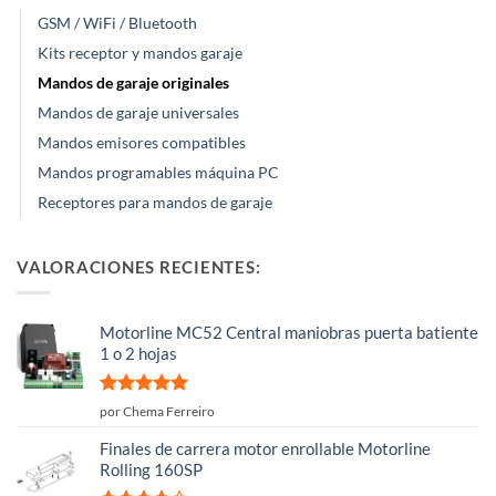
GSM / WiFi / Bluetooth
Kits receptor y mandos garaje
Mandos de garaje originales
Mandos de garaje universales
Mandos emisores compatibles
Mandos programables máquina PC
Receptores para mandos de garaje
VALORACIONES RECIENTES:
Motorline MC52 Central maniobras puerta batiente
1 o 2 hojas
Valorado
por Chema Ferreiro
con
5
de 5
Finales de carrera motor enrollable Motorline
Rolling 160SP