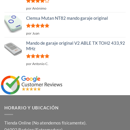
Valorado
por Anónimo
con
4
de
5
Clemsa Mutan NT82 mando garaje original
Valorado
por Juan
con
5
de 5
Mando de garaje original V2 ABLE TX TOH2 433,92
MHz
Valorado
por Antonio C.
con
5
de 5
HORARIO Y UBICACIÓN
Tienda Online (No atendemos físicamente).
06002 Badajoz (Extremadura).