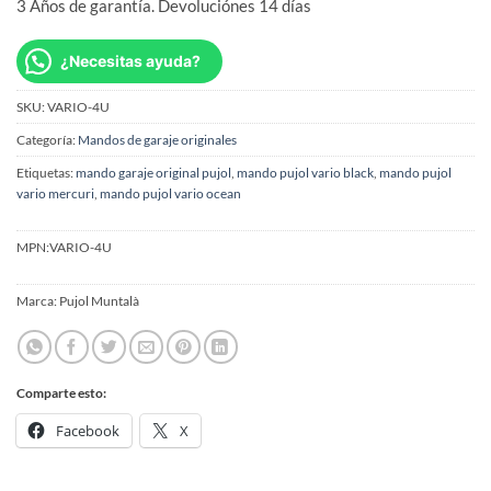
3 Años de garantía. Devoluciónes 14 días
¿Necesitas ayuda?
SKU:
VARIO-4U
Categoría:
Mandos de garaje originales
Etiquetas:
mando garaje original pujol
,
mando pujol vario black
,
mando pujol
vario mercuri
,
mando pujol vario ocean
MPN:
VARIO-4U
Marca:
Pujol Muntalà
Comparte esto:
Facebook
X