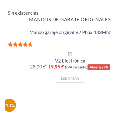
Sin existencias
MANDOS DE GARAJE ORIGINALES
Mando garaje original V2 Phox 433Mhz
Valorado
(2)
con
4.5
V2 Electrónica
de 5
El
El
28,00
€
19,95
€
(IVA incluido)
Ahorra 29%
precio
precio
original
actual
LEER MÁS
era:
es:
28,00 €.
19,95 €.
-13%