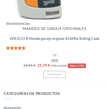
Sin existencias
MANDOS DE GARAJE ORIGINALES
VDS ECO-R Mando garaje original 433Mhz Rolling Code
Valorado
(7)
con
5
de 5
VDS
El
El
24,95
€
21,79
€
(IVA incluido)
Ahorra 13%
precio
precio
original
actual
LEER MÁS
era:
es:
24,95 €.
21,79 €.
CATEGORÍAS DE PRODUCTOS:
Accesorios