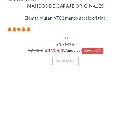
MANDOS DE GARAJE ORIGINALES
Clemsa Mutan NT82 mando garaje original
Valorado
(1)
con
5
de 5
CLEMSA
El
El
47,45
€
24,95
€
(IVA incluido)
Ahorra 47%
precio
precio
original
actual
LEER MÁS
era:
es:
47,45 €.
24,95 €.