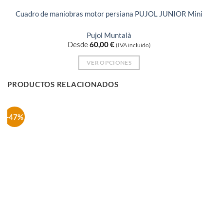
Cuadro de maniobras motor persiana PUJOL JUNIOR Mini
Pujol Muntalà
Desde
60,00
€
(IVA incluido)
VER OPCIONES
Este
PRODUCTOS RELACIONADOS
producto
tiene
múltiples
-47%
variantes.
Las
opciones
se
pueden
elegir
en
la
página