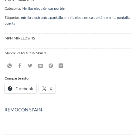
Categoría:
Mirillas electrónicas portón
Etiquetas:
mirilla electronica pantalla
,
mirilla electronica portón
,
mirilla pantalla
puerta
MPN:
MIRELDS/NS
Marca:
REMOCON SPAIN
Comparte esto:
Facebook
X
REMOCON SPAIN