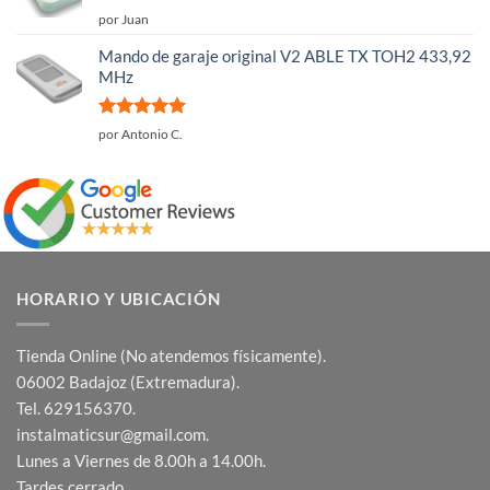
Valorado
por Juan
con
5
de 5
Mando de garaje original V2 ABLE TX TOH2 433,92
MHz
Valorado
por Antonio C.
con
5
de 5
HORARIO Y UBICACIÓN
Tienda Online (No atendemos físicamente).
06002 Badajoz (Extremadura).
Tel. 629156370.
instalmaticsur@gmail.com.
Lunes a Viernes de 8.00h a 14.00h.
Tardes cerrado.