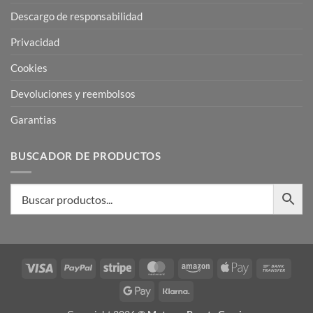
Descargo de responsabilidad
Privacidad
Cookies
Devoluciones y reembolsos
Garantias
BUSCADOR DE PRODUCTOS
Visa
PayPal
Stripe
MasterCard
Amazon
Apple
Bank
Pay
Trans
Google
Klarna
Pay