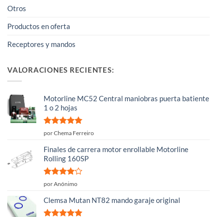
Otros
Productos en oferta
Receptores y mandos
VALORACIONES RECIENTES:
Motorline MC52 Central maniobras puerta batiente
1 o 2 hojas
Valorado
por Chema Ferreiro
con
5
de 5
Finales de carrera motor enrollable Motorline
Rolling 160SP
Valorado
por Anónimo
con
4
de
5
Clemsa Mutan NT82 mando garaje original