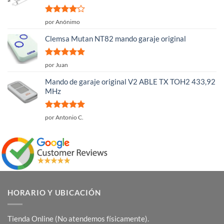
Valorado
por Anónimo
con
4
de
5
Clemsa Mutan NT82 mando garaje original
Valorado
por Juan
con
5
de 5
Mando de garaje original V2 ABLE TX TOH2 433,92
MHz
Valorado
por Antonio C.
con
5
de 5
HORARIO Y UBICACIÓN
Tienda Online (No atendemos físicamente).