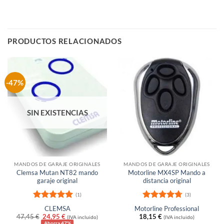
PRODUCTOS RELACIONADOS
-47%
SIN EXISTENCIAS
MANDOS DE GARAJE ORIGINALES
MANDOS DE GARAJE ORIGINALES
Clemsa Mutan NT82 mando
Motorline MX4SP Mando a
garaje original
distancia original
(1)
(3)
Valorado
Valorado
CLEMSA
Motorline Professional
con
5
de 5
con
4.67
El
El
47,45
€
24,95
€
18,15
€
(IVA incluido)
(IVA incluido)
de 5
precio
precio
Ahorra 47%