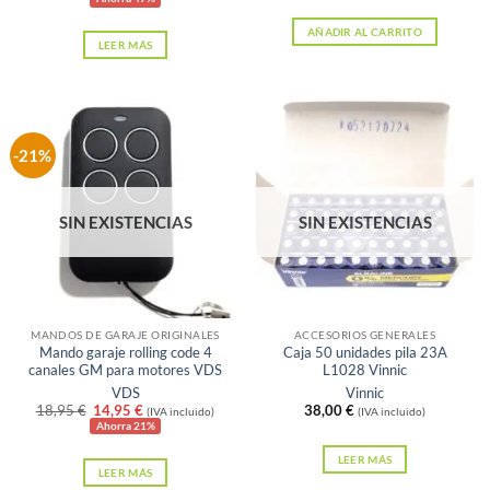
original
actual
era:
es:
AÑADIR AL CARRITO
LEER MÁS
47,45 €.
24,95 €.
-21%
SIN EXISTENCIAS
SIN EXISTENCIAS
MANDOS DE GARAJE ORIGINALES
ACCESORIOS GENERALES
Mando garaje rolling code 4
Caja 50 unidades pila 23A
canales GM para motores VDS
L1028 Vinnic
VDS
Vinnic
El
El
18,95
€
14,95
€
38,00
€
(IVA incluido)
(IVA incluido)
precio
precio
Ahorra 21%
original
actual
era:
es:
LEER MÁS
LEER MÁS
18,95 €.
14,95 €.