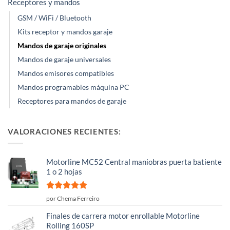
Receptores y mandos
GSM / WiFi / Bluetooth
Kits receptor y mandos garaje
Mandos de garaje originales
Mandos de garaje universales
Mandos emisores compatibles
Mandos programables máquina PC
Receptores para mandos de garaje
VALORACIONES RECIENTES:
Motorline MC52 Central maniobras puerta batiente
1 o 2 hojas
Valorado
por Chema Ferreiro
con
5
de 5
Finales de carrera motor enrollable Motorline
Rolling 160SP