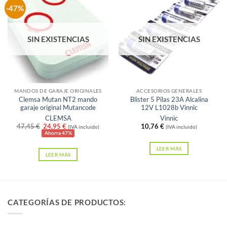
múltiples
-47%
variantes.
Las
SIN EXISTENCIAS
SIN EXISTENCIAS
opciones
se
pueden
elegir
en
MANDOS DE GARAJE ORIGINALES
ACCESORIOS GENERALES
Clemsa Mutan NT2 mando
Blister 5 Pilas 23A Alcalina
la
garaje original Mutancode
12V L1028b Vinnic
página
CLEMSA
Vinnic
El
El
47,45
€
24,95
€
10,76
€
de
(IVA incluido)
(IVA incluido)
precio
precio
Ahorra 47%
producto
original
actual
era:
es:
LEER MÁS
LEER MÁS
47,45 €.
24,95 €.
CATEGORÍAS DE PRODUCTOS: