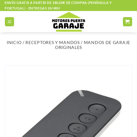
Saltar
ENVÍO GRATIS A PARTIR DE 180,00€ DE COMPRA (PENÍNSULA Y
PORTUGAL) - ENTREGAS 24/48H
al
contenido
INICIO
/
RECEPTORES Y MANDOS
/
MANDOS DE GARAJE
ORIGINALES