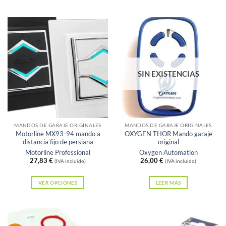
SIN EXISTENCIAS
MANDOS DE GARAJE ORIGINALES
MANDOS DE GARAJE ORIGINALES
Motorline MX93-94 mando a
OXYGEN THOR Mando garaje
distancia fijo de persiana
original
Motorline Professional
Oxygen Automation
27,83
€
26,00
€
(IVA incluido)
(IVA incluido)
VER OPCIONES
LEER MÁS
Este
producto
tiene