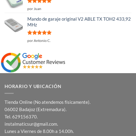
Valorado
por Juan
con
5
de 5
Mando de garaje original V2 ABLE TX TOH2 433,92
MHz
Valorado
por Antonio C.
con
5
de 5
HORARIO Y UBICACIÓN
Tienda Online (No atendemos físicamente).
06002 Badajoz (Extremadura).
Tel. 629156370.
instalmaticsur@gmail.com.
Lunes a Viernes de 8.00h a 14.00h.