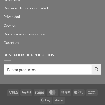
Descargo de responsabilidad
Privacidad
Cookies
Devoluciones y reembolsos
Garantias
BUSCADOR DE PRODUCTOS
Visa
PayPal
Stripe
MasterCard
Amazon
Apple
Bank
Pay
Trans
Google
Klarna