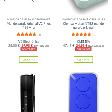
elegir
en
Sin existencias
Sin existencias
la
página
MANDOS DE GARAJE ORIGINALES
MANDOS DE GARAJE ORIGINALES
Mando garaje original V2 Phox
Clemsa Mutan NT82 mando
de
433Mhz
garaje original
producto
(2)
(1)
Valorado
Valorado
V2 Electrónica
CLEMSA
con
4.5
con
5
de 5
El
El
El
El
28,00
€
19,95
€
47,45
€
24,95
€
(IVA incluido)
(IVA incluido)
de 5
precio
precio
precio
precio
Ahorra 29%
Ahorra 47%
original
actual
original
actual
era:
es:
era:
es:
LEER MÁS
LEER MÁS
28,00 €.
19,95 €.
47,45 €.
24,95 €.