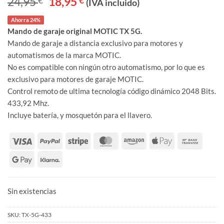
24,95
€
18,95
€
(IVA incluido)
precio
precio
original
actual
Ahorra 24%
era:
es:
24,95 €.
18,95 €.
Mando de garaje original MOTIC TX 5G.
Mando de garaje a distancia exclusivo para motores y
automatismos de la marca MOTIC.
No es compatible con ningún otro automatismo, por lo que es
exclusivo para motores de garaje MOTIC.
Control remoto de ultima tecnología código dinámico 2048 Bits.
433,92 Mhz.
Incluye batería, y mosquetón para el llavero.
Sin existencias
SKU:
TX-5G-433