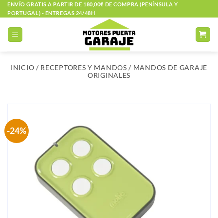
Saltar
ENVÍO GRATIS A PARTIR DE 180,00€ DE COMPRA (PENÍNSULA Y
PORTUGAL) - ENTREGAS 24/48H
al
contenido
INICIO
/
RECEPTORES Y MANDOS
/
MANDOS DE GARAJE
ORIGINALES
-24%