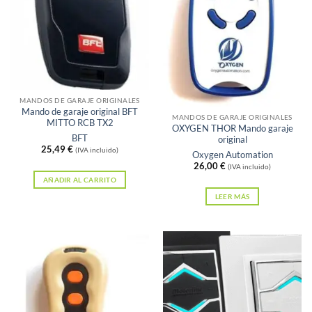
Sin existencias
MANDOS DE GARAJE ORIGINALES
Mando de garaje original BFT
MANDOS DE GARAJE ORIGINALES
MITTO RCB TX2
OXYGEN THOR Mando garaje
BFT
original
25,49
€
(IVA incluido)
Oxygen Automation
26,00
€
(IVA incluido)
AÑADIR AL CARRITO
LEER MÁS