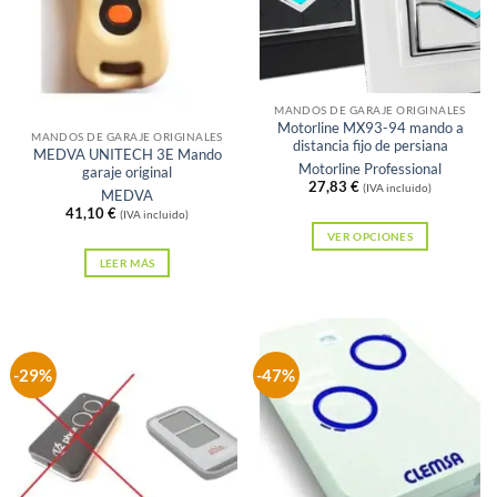
Sin existencias
MANDOS DE GARAJE ORIGINALES
Motorline MX93-94 mando a
MANDOS DE GARAJE ORIGINALES
distancia fijo de persiana
MEDVA UNITECH 3E Mando
Motorline Professional
garaje original
27,83
€
(IVA incluido)
MEDVA
41,10
€
(IVA incluido)
VER OPCIONES
Este
LEER MÁS
producto
tiene
múltiples
variantes.
-29%
-47%
Las
opciones
se
pueden