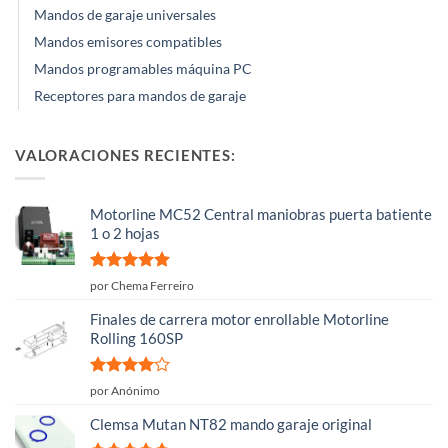
Mandos de garaje universales
Mandos emisores compatibles
Mandos programables máquina PC
Receptores para mandos de garaje
VALORACIONES RECIENTES:
Motorline MC52 Central maniobras puerta batiente
1 o 2 hojas
Valorado
por Chema Ferreiro
con
5
de 5
Finales de carrera motor enrollable Motorline
Rolling 160SP
Valorado
por Anónimo
con
4
de
5
Clemsa Mutan NT82 mando garaje original