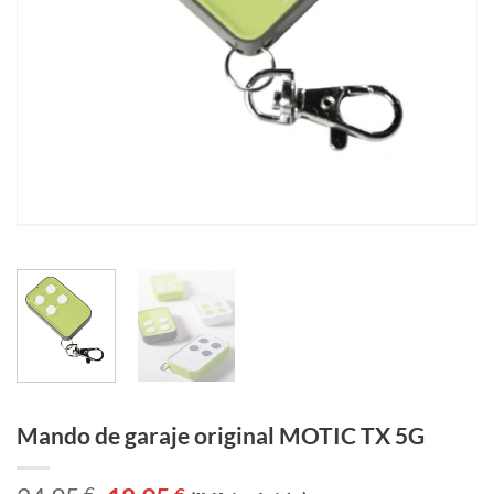
Mando de garaje original MOTIC TX 5G
El
El