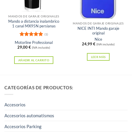
Sin existencias
MANDOS DE GARAJE ORIGINALES
Mando a distancia inalambrico
MANDOS DE GARAJE ORIGINALES
1 canal MX95N persianas
NICE INTI Mando garaje
original
(1)
Nice
Valorado
Motorline Professional
24,99
€
(IVA incluido)
con
5
de 5
29,00
€
(IVA incluido)
LEER MÁS
AÑADIR AL CARRITO
CATEGORÍAS DE PRODUCTOS:
Accesorios
Accesorios automatismos
Accesorios Parking