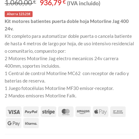
1.060,00
€
El
936,79
€
El
(IVA incluido)
precio
precio
original
actual
Ahorra 123.21€
era:
es:
1.060,00 €.
936,79 €.
Kit motores batientes puerta doble hoja Motorline Jag 400
24v.
Kit completo para automatizar doble puerta o cancela batiente
de hasta 4 metros de largo por hoja, de uso intensivo residencial
o comunitario, compuesto por:
2 Motores Motorline Jag electro mecanicos 24v carrera
400mm, soportes incluidos.
1 Central de control Motorline MC62 con receptor de radio y
baterias de reserva.
1 Juego fotocélulas Motorline MF30 emisor-receptor.
2 Mandos emisores Motorline Falk.