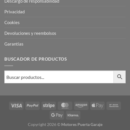
Descargo de responsabilidad
Privacidad
Cookies
Devoluciones y reembolsos
Garantias
BUSCADOR DE PRODUCTOS
Visa
PayPal
Stripe
MasterCard
Amazon
Apple
Bank
Pay
Trans
Google
Klarna
Pay
Copyright 2026 ©
Motores Puerta Garaje