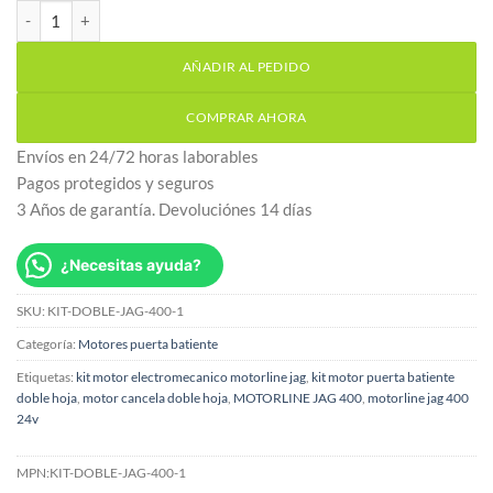
Kit motores batientes puerta doble hoja Motorline Jag 400 24v c
AÑADIR AL PEDIDO
COMPRAR AHORA
Envíos en 24/72 horas laborables
Pagos protegidos y seguros
3 Años de garantía. Devoluciónes 14 días
¿Necesitas ayuda?
SKU:
KIT-DOBLE-JAG-400-1
Categoría:
Motores puerta batiente
Etiquetas:
kit motor electromecanico motorline jag
,
kit motor puerta batiente
doble hoja
,
motor cancela doble hoja
,
MOTORLINE JAG 400
,
motorline jag 400
24v
MPN:
KIT-DOBLE-JAG-400-1