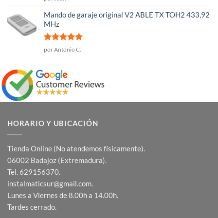
con
5
de 5
Mando de garaje original V2 ABLE TX TOH2 433,92
MHz
Valorado
por Antonio C.
con
5
de 5
HORARIO Y UBICACIÓN
Tienda Online (No atendemos físicamente).
06002 Badajoz (Extremadura).
Tel. 629156370.
instalmaticsur@gmail.com.
Lunes a Viernes de 8.00h a 14.00h.
Tardes cerrado.