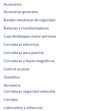
se
Accesorios
pueden
Accesorios generales
elegir
Bandas mecánicas de seguridad
en
la
Baterías y transformadores
página
Caja desbloqueo motor persiana
de
producto
Cerraduras eléctricas
Cerraduras para puertas
Cerraduras y llaves magnéticas
Control accesos
Domótica
Ferretería
Cerraduras seguridad vehículos
Cerrojos
Lubricantes y adhesivos