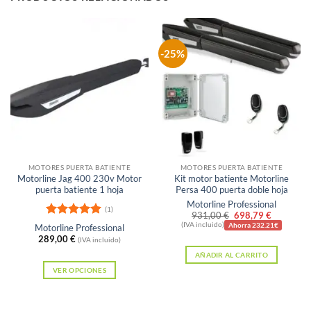
-25%
MOTORES PUERTA BATIENTE
MOTORES PUERTA BATIENTE
Motorline Jag 400 230v Motor
Kit motor batiente Motorline
puerta batiente 1 hoja
Persa 400 puerta doble hoja
Motorline Professional
(1)
El
El
931,00
€
698,79
€
Valorado
precio
precio
(IVA incluido)
Ahorra 232.21€
Motorline Professional
original
actual
con
5
de 5
289,00
€
(IVA incluido)
era:
es:
AÑADIR AL CARRITO
931,00 €.
698,79 €
VER OPCIONES
Este
producto