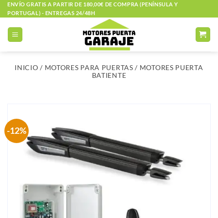
Saltar
ENVÍO GRATIS A PARTIR DE 180,00€ DE COMPRA (PENÍNSULA Y
PORTUGAL) - ENTREGAS 24/48H
al
contenido
INICIO
/
MOTORES PARA PUERTAS
/
MOTORES PUERTA
BATIENTE
-12%