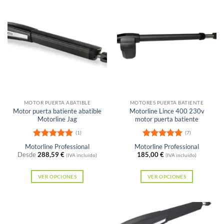
tiene
múltiples
variantes.
Las
opciones
se
pueden
elegir
en
MOTOR PUERTA ABATIBLE
MOTORES PUERTA BATIENTE
Motor puerta batiente abatible
Motorline Lince 400 230v
la
Motorline Jag
motor puerta batiente
página
(1)
(7)
de
Valorado
Valorado
Motorline Professional
Motorline Professional
producto
con
5
de 5
con
5
de 5
Desde
288,59
€
185,00
€
(IVA incluido)
(IVA incluido)
VER OPCIONES
VER OPCIONES
Este
Este
producto
producto
tiene
tiene