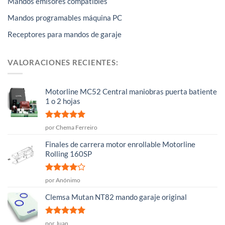
Mandos emisores compatibles
Mandos programables máquina PC
Receptores para mandos de garaje
VALORACIONES RECIENTES:
Motorline MC52 Central maniobras puerta batiente
1 o 2 hojas
Valorado
por Chema Ferreiro
con
5
de 5
Finales de carrera motor enrollable Motorline
Rolling 160SP
Valorado
por Anónimo
con
4
de
5
Clemsa Mutan NT82 mando garaje original
Valorado
por Juan