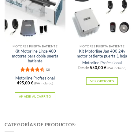
variantes.
Las
Las
opciones
opciones
se
se
pueden
pueden
elegir
elegir
en
en
MOTORES PUERTA BATIENTE
MOTORES PUERTA BATIENTE
la
Kit Motorline Lince 400
Kit Motorline Jag 400 24v
la
página
motores para doble puerta
motor batiente puerta 1 hoja
página
batiente
Motorline Professional
de
Desde
550,00
€
de
(IVA incluido)
(2)
producto
producto
Valorado
Motorline Professional
con
4.5
VER OPCIONES
495,00
€
(IVA incluido)
de 5
Este
producto
AÑADIR AL CARRITO
tiene
múltiples
variantes.
CATEGORÍAS DE PRODUCTOS:
Las
opciones