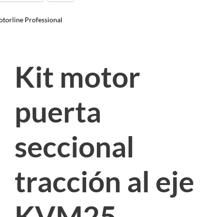
torline Professional
Kit motor
puerta
seccional
tracción al eje
KVM25.