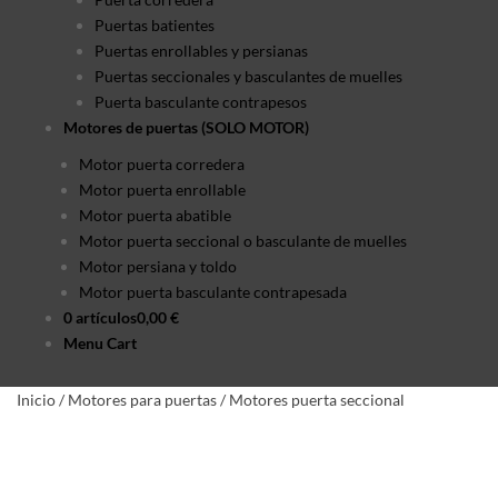
Puertas batientes
Puertas enrollables y persianas
Puertas seccionales y basculantes de muelles
Puerta basculante contrapesos
Motores de puertas (SOLO MOTOR)
Motor puerta corredera
Motor puerta enrollable
Motor puerta abatible
Motor puerta seccional o basculante de muelles
Motor persiana y toldo
Motor puerta basculante contrapesada
0 artículos
0,00 €
Menu Cart
Inicio
/
Motores para puertas
/
Motores puerta seccional