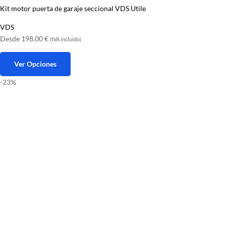
Kit motor puerta de garaje seccional VDS Utile
VDS
Desde
198,00
€
(IVA incluido)
Ver Opciones
Este
-23%
producto
tiene
múltiples
variantes.
Las
opciones
se
pueden
elegir
en
la