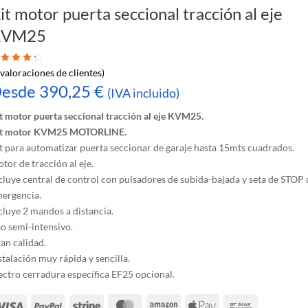
it motor puerta seccional tracción al eje
KVM25
lorado con
valoraciones de clientes)
de 5 en
esde
390,25
€
(IVA incluido)
se a
oracione
t motor puerta seccional tracción al eje KVM25.
de
it motor KVM25 MOTORLINE.
ientes
t para automatizar puerta seccionar de garaje hasta 15mts cuadrados.
tor de tracción al eje.
cluye central de control con pulsadores de subida-bajada y seta de STOP 
ergencia.
cluye 2 mandos a distancia.
o semi-intensivo.
an calidad.
stalación muy rápida y sencilla.
ectro cerradura específica EF25 opcional.