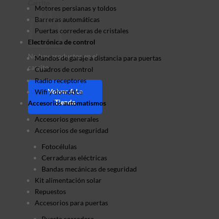
Carrito
Motores persianas y toldos
Barreras automáticas
Puertas correderas de cristales
Electrónica de control
No hay productos en el
Mandos de garaje a distancia para puertas
carrito.
Cuadros de control
Radio receptores
Volver A La
Wifi y domótica
Tienda
Accesorios automatismos
Accesorios generales
Accesorios de seguridad
Fotocélulas
Cerraduras eléctricas
Bandas mecánicas de seguridad
Kit alimentación solar
Repuestos
Accesorios para puertas
Puerta corredera