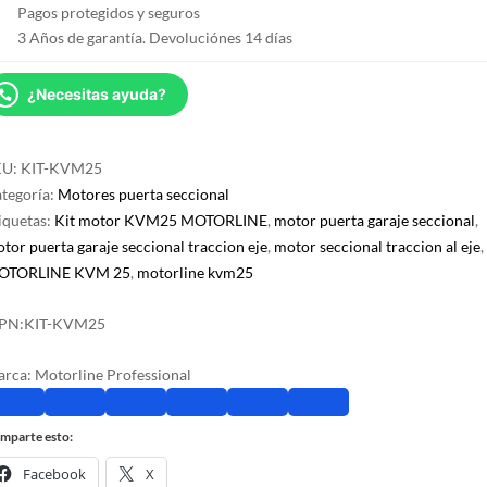
eje
Pagos protegidos y seguros
KVM25
3 Años de garantía. Devoluciónes 14 días
cantidad
¿Necesitas ayuda?
KU:
KIT-KVM25
tegoría:
Motores puerta seccional
iquetas:
Kit motor KVM25 MOTORLINE
,
motor puerta garaje seccional
,
tor puerta garaje seccional traccion eje
,
motor seccional traccion al eje
,
OTORLINE KVM 25
,
motorline kvm25
PN:
KIT-KVM25
arca:
Motorline Professional
mparte esto:
Facebook
X