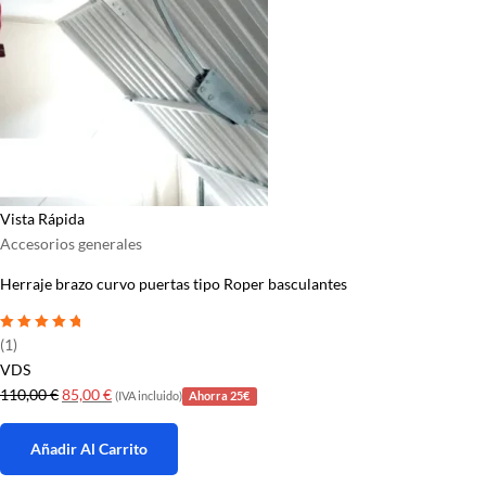
Vista Rápida
Accesorios generales
Herraje brazo curvo puertas tipo Roper basculantes
Valorado con
5
(1)
de 5
VDS
El
El
110,00
€
85,00
€
(IVA incluido)
Ahorra 25€
precio
precio
original
actual
Añadir Al Carrito
era:
es: