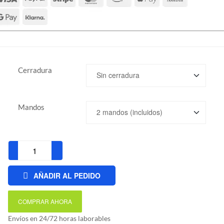
Cerradura
Mandos
Kit
motor
AÑADIR AL PEDIDO
puerta
seccional
COMPRAR AHORA
tracción
al
Envíos en 24/72 horas laborables