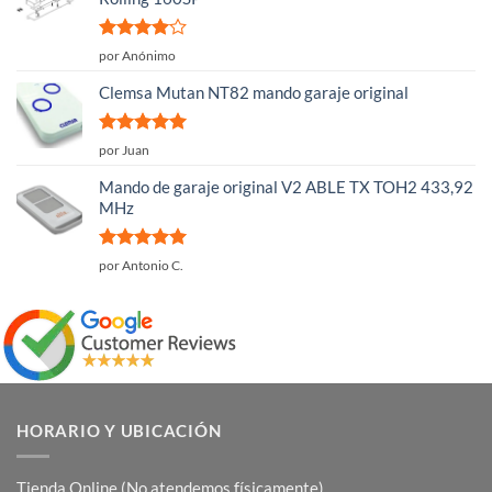
Valorado
por Anónimo
con
4
de
5
Clemsa Mutan NT82 mando garaje original
Valorado
por Juan
con
5
de 5
Mando de garaje original V2 ABLE TX TOH2 433,92
MHz
Valorado
por Antonio C.
con
5
de 5
HORARIO Y UBICACIÓN
Tienda Online (No atendemos físicamente).