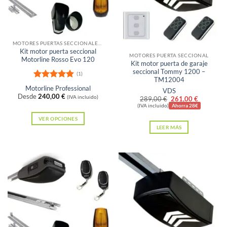
elegir
en
la
página
Sin existencias
MOTORES PUERTAS SECCIONALES Y BASCULANTES DE MUELLES
de
Kit motor puerta seccional
MOTORES PUERTA SECCIONAL
Motorline Rosso Evo 120
producto
Kit motor puerta de garaje
seccional Tommy 1200 –
(1)
TM12004
Valorado
Motorline Professional
VDS
con
5
de 5
Desde
240,00
€
(IVA incluido)
El
El
289,00
€
261,00
€
precio
precio
(IVA incluido)
Ahorra 28€
original
actual
VER OPCIONES
era:
es:
LEER MÁS
289,00 €.
261,00 €
Este
producto
tiene
múltiples
variantes.
Las
opciones
se