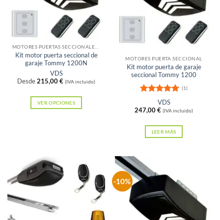
Sin existencias
MOTORES PUERTAS SECCIONALES Y BASCULANTES DE MUELLES
Kit motor puerta seccional de
MOTORES PUERTA SECCIONAL
garaje Tommy 1200N
Kit motor puerta de garaje
VDS
seccional Tommy 1200
Desde
215,00
€
(IVA incluido)
(1)
Valorado
VDS
VER OPCIONES
con
5
de 5
247,00
€
(IVA incluido)
Este
producto
LEER MÁS
tiene
múltiples
variantes.
Las
-10%
opciones
se
pueden