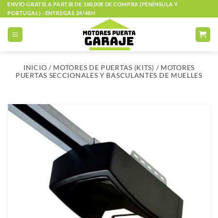
Saltar
ENVÍO GRATIS A PARTIR DE 180,00€ DE COMPRA (PENÍNSULA Y
PORTUGAL) - ENTREGAS 24/48H
al
contenido
INICIO
/
MOTORES DE PUERTAS (KITS)
/
MOTORES
PUERTAS SECCIONALES Y BASCULANTES DE MUELLES