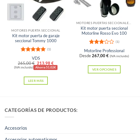
se
elegir
pueden
en
elegir
la
Sin existencias
en
MOTORES PUERTAS SECCIONALES Y BASCULANTES DE MUELLES
página
Kit motor puerta seccional
la
MOTORES PUERTA SECCIONAL
de
Motorline Rosso Evo 100
Kit motor puerta de garaje
página
producto
seccional Tommy 1000
(1)
de
Valora
(1)
Motorline Professional
producto
do con
Desde
267,00
€
Valorado
(IVA incluido)
VDS
3
de 5
con
5
de 5
El
El
265,00
€
213,98
€
precio
precio
(IVA incluido)
Ahorra 51.02€
VER OPCIONES
original
actual
Este
era:
es:
LEER MÁS
265,00 €.
213,98 €.
producto
tiene
múltiples
variantes.
CATEGORÍAS DE PRODUCTOS:
Las
opciones
Accesorios
se
pueden
Accesorios automatismos