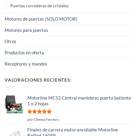
Puertas correderas de cristales
Motores de puertas (SOLO MOTOR)
Motores para puertas
Otros
Productos en oferta
Receptores y mandos
VALORACIONES RECIENTES:
Motorline MC52 Central maniobras puerta batiente
1 o 2 hojas
Valorado
por Chema Ferreiro
con
5
de 5
Finales de carrera motor enrollable Motorline
Rolling 160SP