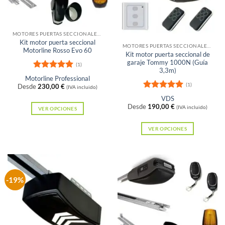
pueden
elegir
en
Sin existencias
MOTORES PUERTAS SECCIONALES Y BASCULANTES DE MUELLES
la
Kit motor puerta seccional
MOTORES PUERTAS SECCIONALES Y BASCULANTES DE MUELLES
página
Motorline Rosso Evo 60
Kit motor puerta seccional de
de
garaje Tommy 1000N (Guía
(1)
3,3m)
producto
Valorado
Motorline Professional
con
5
de 5
(1)
Desde
230,00
€
(IVA incluido)
Valorado
VDS
con
5
de 5
Desde
190,00
€
(IVA incluido)
VER OPCIONES
Este
VER OPCIONES
producto
Este
tiene
producto
múltiples
tiene
variantes.
múltiples
-19%
Las
variantes.
opciones
Las
se
opciones
pueden