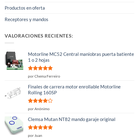
Productos en oferta
Receptores y mandos
VALORACIONES RECIENTES:
Motorline MC52 Central maniobras puerta batiente
1 o 2 hojas
Valorado
por Chema Ferreiro
con
5
de 5
Finales de carrera motor enrollable Motorline
Rolling 160SP
Valorado
por Anónimo
con
4
de
5
Clemsa Mutan NT82 mando garaje original
Valorado
por Juan