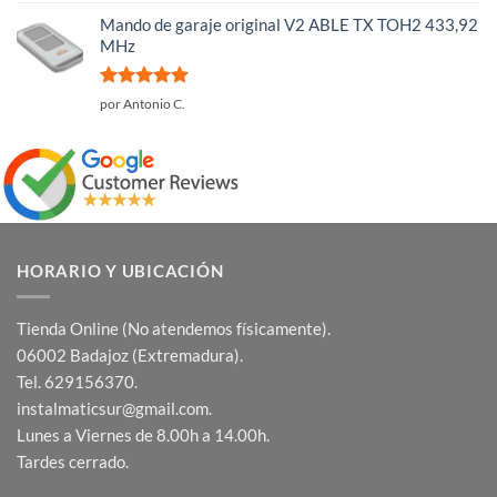
con
5
de 5
Mando de garaje original V2 ABLE TX TOH2 433,92
MHz
Valorado
por Antonio C.
con
5
de 5
HORARIO Y UBICACIÓN
Tienda Online (No atendemos físicamente).
06002 Badajoz (Extremadura).
Tel. 629156370.
instalmaticsur@gmail.com.
Lunes a Viernes de 8.00h a 14.00h.
Tardes cerrado.