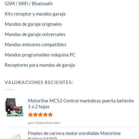
GSM / WiFi / Bluetooth
Kits receptor y mandos garaje
Mandos de garaje originales
Mandos de garaje universales
Mandos emisores compatibles
Mandos programables máquina PC
Receptores para mandos de garaje
VALORACIONES RECIENTES:
Motorline MC52 Central maniobras puerta batiente
1 o 2 hojas
Valorado
por Chema Ferreiro
con
5
de 5
Finales de carrera motor enrollable Motorline
Rolling 160SP