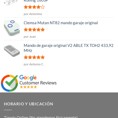
Valorado
por Anónimo
con
4
de
5
Clemsa Mutan NT82 mando garaje original
Valorado
por Juan
con
5
de 5
Mando de garaje original V2 ABLE TX TOH2 433,92
MHz
Valorado
por Antonio C.
con
5
de 5
HORARIO Y UBICACIÓN
Tienda Online (No atendemos físicamente).