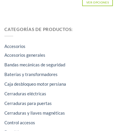
VER OPCIONES
Este
producto
tiene
CATEGORÍAS DE PRODUCTOS:
múltiples
variantes.
Las
Accesorios
opciones
Accesorios generales
se
Bandas mecánicas de seguridad
pueden
elegir
Baterías y transformadores
en
Caja desbloqueo motor persiana
la
página
Cerraduras eléctricas
de
Cerraduras para puertas
producto
Cerraduras y llaves magnéticas
Control accesos