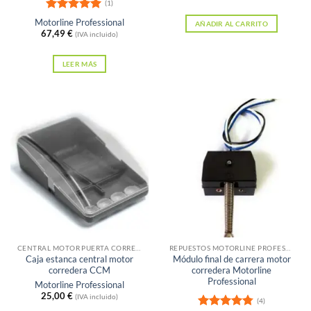
(1)
Valorado
Motorline Professional
AÑADIR AL CARRITO
con
5
de 5
67,49
€
(IVA incluido)
LEER MÁS
CENTRAL MOTOR PUERTA CORREDERA
REPUESTOS MOTORLINE PROFESSIONAL
Caja estanca central motor
Módulo final de carrera motor
corredera CCM
corredera Motorline
Professional
Motorline Professional
25,00
€
(IVA incluido)
(4)