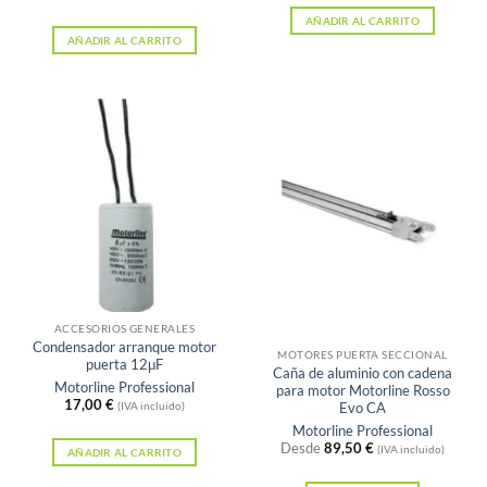
5
AÑADIR AL CARRITO
AÑADIR AL CARRITO
Sin existencias
ACCESORIOS GENERALES
Condensador arranque motor
MOTORES PUERTA SECCIONAL
puerta 12μF
Caña de aluminio con cadena
Motorline Professional
para motor Motorline Rosso
17,00
€
Evo CA
(IVA incluido)
Motorline Professional
Desde
89,50
€
(IVA incluido)
AÑADIR AL CARRITO