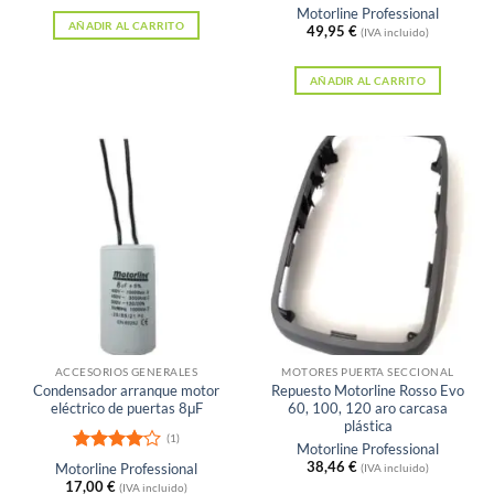
Valorado
Motorline Professional
con
4.75
AÑADIR AL CARRITO
49,95
€
(IVA incluido)
de 5
AÑADIR AL CARRITO
ACCESORIOS GENERALES
MOTORES PUERTA SECCIONAL
Condensador arranque motor
Repuesto Motorline Rosso Evo
eléctrico de puertas 8μF
60, 100, 120 aro carcasa
plástica
(1)
Motorline Professional
Valorado
38,46
€
Motorline Professional
(IVA incluido)
con
4
de
17,00
€
(IVA incluido)