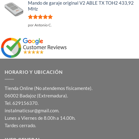
Mando de garaje original V2 ABLE TX TOH2 433,92
MHz
Valorado
por Antonio C.
con
5
de 5
HORARIO Y UBICACIÓN
Tienda Online (No atendemos físicamente).
06002 Badajoz (Extremadura).
Tel. 629156370.
instalmaticsur@gmail.com.
Lunes a Viernes de 8.00h a 14.00h.
Tardes cerrado.