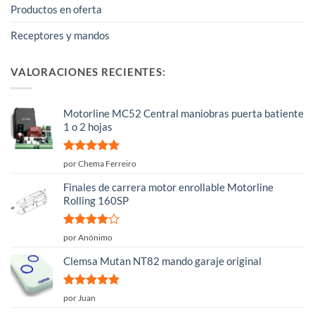
Productos en oferta
Receptores y mandos
VALORACIONES RECIENTES:
Motorline MC52 Central maniobras puerta batiente
1 o 2 hojas
Valorado
por Chema Ferreiro
con
5
de 5
Finales de carrera motor enrollable Motorline
Rolling 160SP
Valorado
por Anónimo
con
4
de
5
Clemsa Mutan NT82 mando garaje original
Valorado
por Juan
con
5
de 5