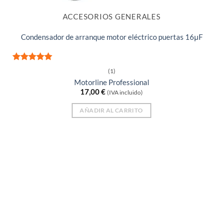
ACCESORIOS GENERALES
Condensador de arranque motor eléctrico puertas 16μF
Valorado
(1)
con
5
de 5
Motorline Professional
17,00
€
(IVA incluido)
AÑADIR AL CARRITO