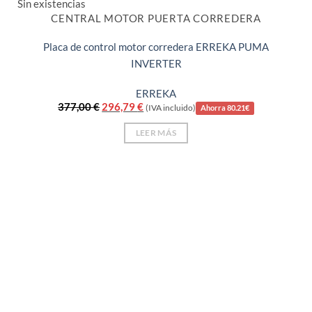
Sin existencias
CENTRAL MOTOR PUERTA CORREDERA
Placa de control motor corredera ERREKA PUMA
INVERTER
ERREKA
El
El
377,00
€
296,79
€
(IVA incluido)
Ahorra 80.21€
precio
precio
original
actual
LEER MÁS
era:
es:
377,00 €.
296,79 €.