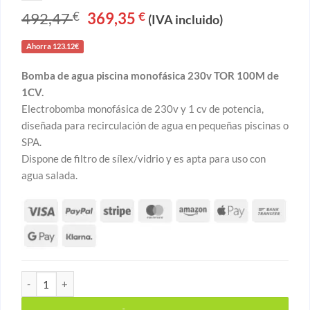
492,47
El
369,35
El
€
€
(IVA incluido)
precio
precio
original
actual
era:
es:
Ahorra 123.12€
492,47 €.
369,35 €.
Bomba de agua piscina monofásica 230v TOR 100M de
1CV.
Electrobomba monofásica de 230v y 1 cv de potencia,
diseñada para recirculación de agua en pequeñas piscinas o
SPA.
Dispone de filtro de sílex/vidrio y es apta para uso con
agua salada.
Bomba de agua piscina monofásica 230v TOR 100M de 1CV can