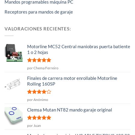
Mandos programables máquina PC
Receptores para mandos de garaje
VALORACIONES RECIENTES:
Motorline MC52 Central maniobras puerta batiente
1 o 2 hojas
Valorado
por Chema Ferreiro
con
5
de 5
Finales de carrera motor enrollable Motorline
Rolling 160SP
Valorado
por Anónimo
con
4
de
5
Clemsa Mutan NT82 mando garaje original
Valorado
por Juan
con
5
de 5