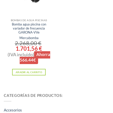
BOMBAS DE AGUA PISCINAS
Bomba agua piscina con
variador de frecuencia
GARONA-VVe
Mercabomba
2.268,00
€
El
1.701,56
€
El
precio
precio
(IVA incluido)
Ahorra
original
actual
era:
es:
566.44€
2.268,00 €.
1.701,56 €.
AÑADIR AL CARRITO
CATEGORÍAS DE PRODUCTOS:
Accesorios