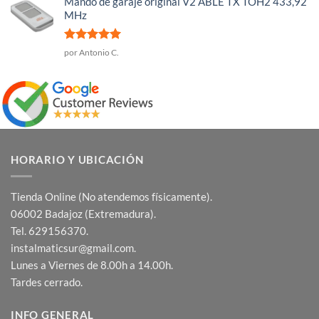
Mando de garaje original V2 ABLE TX TOH2 433,92
MHz
Valorado
por Antonio C.
con
5
de 5
HORARIO Y UBICACIÓN
Tienda Online (No atendemos físicamente).
06002 Badajoz (Extremadura).
Tel. 629156370.
instalmaticsur@gmail.com.
Lunes a Viernes de 8.00h a 14.00h.
Tardes cerrado.
INFO GENERAL