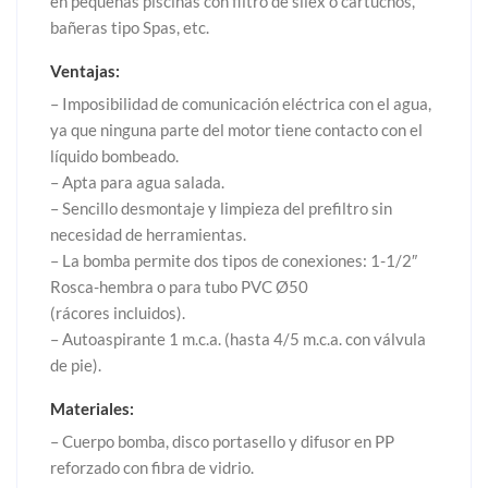
en pequeñas piscinas con filtro de silex o cartuchos,
bañeras tipo Spas, etc.
Ventajas:
– Imposibilidad de comunicación eléctrica con el agua,
ya que ninguna parte del motor tiene contacto con el
líquido bombeado.
– Apta para agua salada.
– Sencillo desmontaje y limpieza del prefiltro sin
necesidad de herramientas.
– La bomba permite dos tipos de conexiones: 1-1/2″
Rosca-hembra o para tubo PVC Ø50
(rácores incluidos).
– Autoaspirante 1 m.c.a. (hasta 4/5 m.c.a. con válvula
de pie).
Materiales:
– Cuerpo bomba, disco portasello y difusor en PP
reforzado con fibra de vidrio.