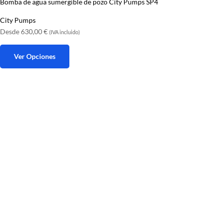
Bomba de agua sumergible de pozo City Pumps SP4
City Pumps
Desde
630,00
€
(IVA incluido)
Ver Opciones
Este
producto
tiene
múltiples
variantes.
Las
opciones
se
pueden
elegir
en
la