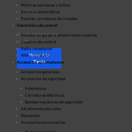
Carrito
Motores persianas y toldos
Barreras automáticas
Puertas correderas de cristales
Electrónica de control
No hay productos en el
Mandos de garaje a distancia para puertas
carrito.
Cuadros de control
Radio receptores
Volver A La
Wifi y domótica
Tienda
Accesorios automatismos
Accesorios generales
Accesorios de seguridad
Fotocélulas
Cerraduras eléctricas
Bandas mecánicas de seguridad
Kit alimentación solar
Repuestos
Accesorios para puertas
Puerta corredera