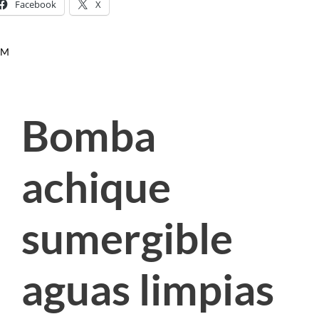
Facebook
X
EM
Bomba
achique
sumergible
aguas limpias