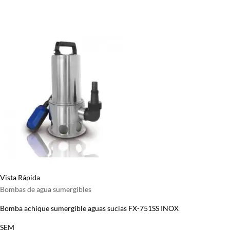
página
de
producto
Vista Rápida
Bombas de agua sumergibles
Bomba achique sumergible aguas sucias FX-751SS INOX
SEM