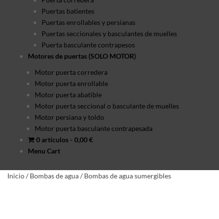
Puertas batientes
Puertas enrollables y persianas
Puertas seccionales y basculantes de muelles
Puerta basculante contrapesos
Motores de puertas (SOLO MOTOR)
Motor puerta corredera
Motor puerta enrollable
Motor puerta abatible
Motor puerta seccional o basculante de muelles
Motor persiana y toldo
Motor puerta basculante contrapesada
0 artículos
0,00 €
Menu Cart
Inicio
/
Bombas de agua
/
Bombas de agua sumergibles