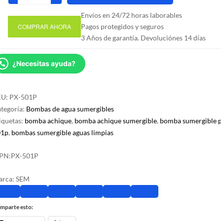
achique
Envíos en 24/72 horas laborables
sumergible
COMPRAR AHORA
Pagos protegidos y seguros
aguas
3 Años de garantía. Devoluciónes 14 días
limpias
PX-
¿Necesitas ayuda?
501P
550W
cantidad
KU:
PX-501P
tegoría:
Bombas de agua sumergibles
iquetas:
bomba achique
,
bomba achique sumergible
,
bomba sumergible 
01p
,
bombas sumergible aguas limpias
PN:
PX-501P
arca:
SEM
mparte esto: