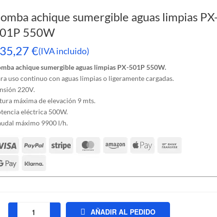
omba achique sumergible aguas limpias PX
01P 550W
35,27
€
(IVA incluido)
mba achique sumergible aguas limpias PX-501P 550W.
ra uso continuo con aguas limpias o ligeramente cargadas.
nsión 220V.
tura máxima de elevación 9 mts.
tencia eléctrica 500W.
udal máximo 9900 l/h.
AÑADIR AL PEDIDO
Bomba