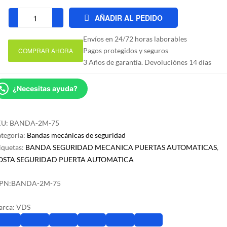
AÑADIR AL PEDIDO
Banda
mecánica
Envíos en 24/72 horas laborables
de
COMPRAR AHORA
Pagos protegidos y seguros
seguridad
3 Años de garantía. Devoluciónes 14 días
2
metros
¿Necesitas ayuda?
longitud
-
75mm
KU:
BANDA-2M-75
grosor
tegoría:
Bandas mecánicas de seguridad
cantidad
iquetas:
BANDA SEGURIDAD MECANICA PUERTAS AUTOMATICAS
,
OSTA SEGURIDAD PUERTA AUTOMATICA
PN:
BANDA-2M-75
arca:
VDS