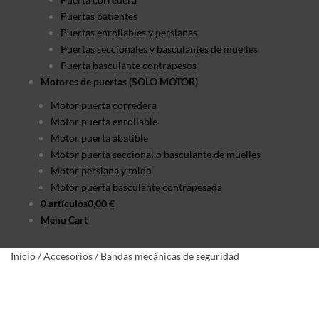
Puertas batientes
Puertas enrollables y persianas
Puertas seccionales y basculantes de muelles
Puerta basculante contrapesos
Motores de puertas (SOLO MOTOR)
Motor puerta corredera
Motor puerta enrollable
Motor puerta abatible
Motor puerta seccional o basculante de muelles
Motor persiana y toldo
Motor puerta basculante contrapesada
0 artículos
0,00 €
Menu Cart
Inicio
/
Accesorios
/
Bandas mecánicas de seguridad