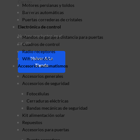
Carrito
Motores persianas y toldos
Barreras automáticas
Puertas correderas de cristales
Electrónica de control
No hay productos en el
Mandos de garaje a distancia para puertas
carrito.
Cuadros de control
Radio receptores
Volver A La
Wifi y domótica
Tienda
Accesorios automatismos
Accesorios generales
Accesorios de seguridad
Fotocélulas
Cerraduras eléctricas
Bandas mecánicas de seguridad
Kit alimentación solar
Repuestos
Accesorios para puertas
Puerta corredera