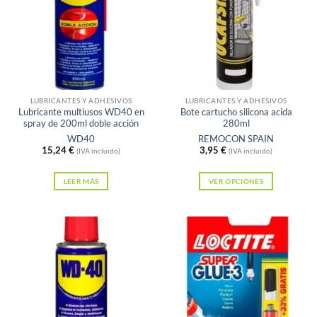
Sin existencias
Sin existencias
LUBRICANTES Y ADHESIVOS
LUBRICANTES Y ADHESIVOS
Lubricante multiusos WD40 en
Bote cartucho silicona acida
spray de 200ml doble acción
280ml
WD40
REMOCON SPAIN
15,24
€
3,95
€
(IVA incluido)
(IVA incluido)
LEER MÁS
VER OPCIONES
Este
producto
tiene
múltiples
variantes.
Las
opciones
se