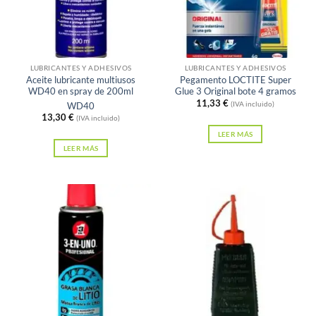
pueden
elegir
Sin existencias
Sin existencias
en
la
LUBRICANTES Y ADHESIVOS
LUBRICANTES Y ADHESIVOS
Aceite lubricante multiusos
Pegamento LOCTITE Super
página
WD40 en spray de 200ml
Glue 3 Original bote 4 gramos
de
11,33
€
(IVA incluido)
WD40
13,30
€
producto
(IVA incluido)
LEER MÁS
LEER MÁS