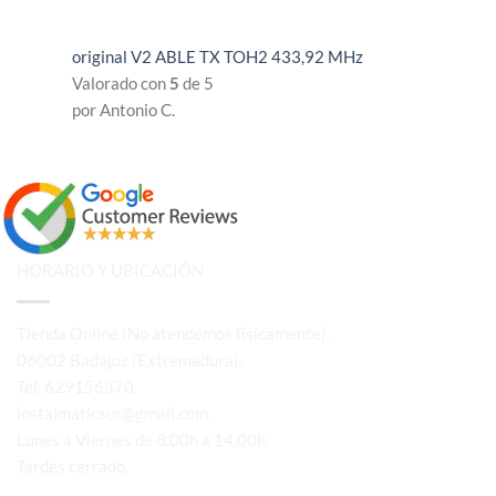
original V2 ABLE TX TOH2 433,92 MHz
Valorado con
5
de 5
por Antonio C.
HORARIO Y UBICACIÓN
Tienda Online (No atendemos físicamente).
06002 Badajoz (Extremadura).
Tel. 629156370.
instalmaticsur@gmail.com.
Lunes a Viernes de 8.00h a 14.00h.
Tardes cerrado.