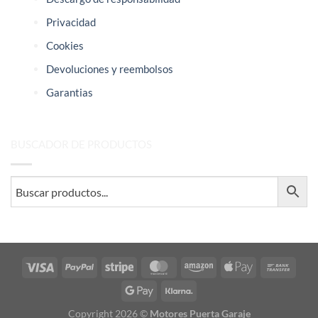
Privacidad
Cookies
Devoluciones y reembolsos
Garantias
BUSCADOR DE PRODUCTOS
Visa
PayPal
Stripe
MasterCard
Amazon
Apple
Bank
Pay
Trans
Google
Klarna
Pay
Copyright 2026 ©
Motores Puerta Garaje