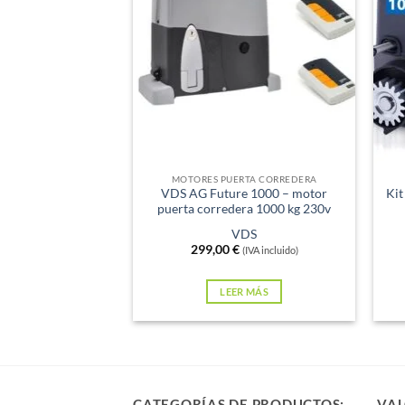
Sin existencias
Sin e
MOTORES PUERTA CORREDERA
VDS AG Future 1000 – motor
Kit
puerta corredera 1000 kg 230v
VDS
299,00
€
(IVA incluido)
LEER MÁS
CATEGORÍAS DE PRODUCTOS:
VAL