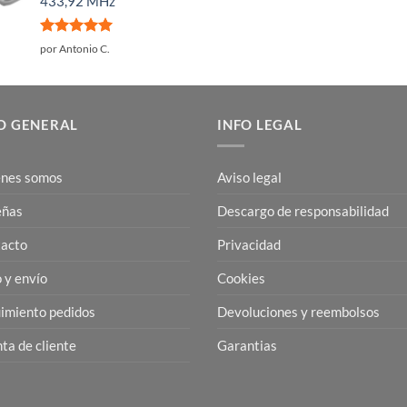
433,92 MHz
Valorado
por Antonio C.
con
5
de 5
O GENERAL
INFO LEGAL
nes somos
Aviso legal
eñas
Descargo de responsabilidad
acto
Privacidad
 y envío
Cookies
imiento pedidos
Devoluciones y reembolsos
ta de cliente
Garantias