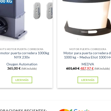
xistencias
Sin existencias
KITS MOTOR PUERTA CORREDERA
MOTOR PUERTA CORREDERA
 motor puerta corredera 1000kg
Motor para puerta corredera d
NYX 230v
1000 kg – Medva Eliot 1000 H
Oxygen Automation
MEDVA
El
El
365,00
€
601,60
€
487,97
€
(IVA incluido)
(IVA incluido)
precio
precio
original
actual
era:
es:
LEER MÁS
LEER MÁS
601,60 €.
487,97 €.
ORACIONES RECIENTES: