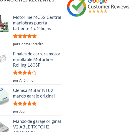
Motorline MC52 Central
maniobras puerta
batiente 1 o 2 hojas
Valorado
por Chema Ferreiro
con
5
de 5
Finales de carrera motor
enrollable Motorline
Rolling 160SP
Valorado
por Anónimo
con
4
de
5
Clemsa Mutan NT82
mando garaje original
Valorado
por Juan
con
5
de 5
Mando de garaje original
V2 ABLE TX TOH2