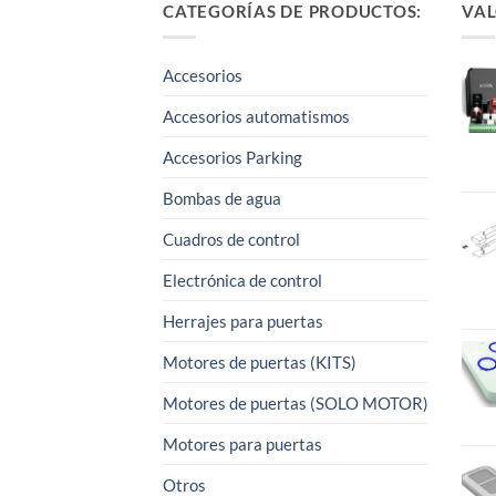
variantes.
CATEGORÍAS DE PRODUCTOS:
VAL
Las
opciones
Accesorios
se
pueden
Accesorios automatismos
elegir
Accesorios Parking
en
la
Bombas de agua
página
Cuadros de control
de
producto
Electrónica de control
Herrajes para puertas
Motores de puertas (KITS)
Motores de puertas (SOLO MOTOR)
Motores para puertas
Otros