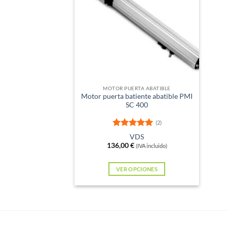
MOTOR PUERTA ABATIBLE
Motor puerta batiente abatible PMI
SC 400
(2)
Valorado
VDS
con
5
de 5
136,00
€
(IVA incluido)
VER OPCIONES
Este
producto
tiene
múltiples