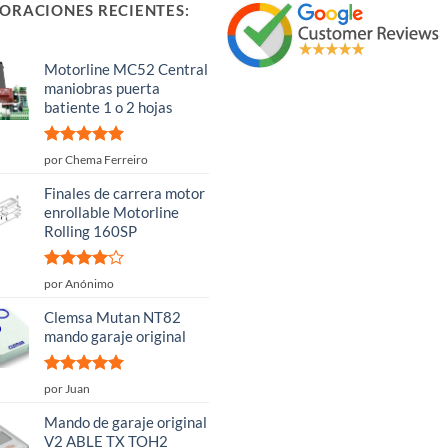
ORACIONES RECIENTES:
Motorline MC52 Central
maniobras puerta
batiente 1 o 2 hojas
Valorado
por Chema Ferreiro
con
5
de 5
Finales de carrera motor
enrollable Motorline
Rolling 160SP
Valorado
por Anónimo
con
4
de
5
Clemsa Mutan NT82
mando garaje original
Valorado
por Juan
con
5
de 5
Mando de garaje original
V2 ABLE TX TOH2