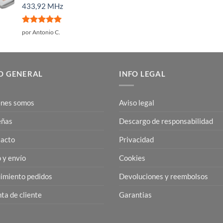
433,92 MHz
Valorado
por Antonio C.
con
5
de 5
O GENERAL
INFO LEGAL
nes somos
Aviso legal
eñas
Descargo de responsabilidad
acto
Privacidad
 y envío
Cookies
imiento pedidos
Devoluciones y reembolsos
ta de cliente
Garantias