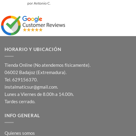
Valorado
por Antonio C.
con
5
de 5
HORARIO Y UBICACIÓN
Tienda Online (No atendemos físicamente).
06002 Badajoz (Extremadura).
Tel. 629156370.
instalmaticsur@gmail.com.
Lunes a Viernes de 8.00h a 14.00h.
Tardes cerrado.
INFO GENERAL
Quienes somos