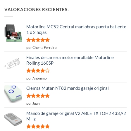
VALORACIONES RECIENTES:
Motorline MC52 Central maniobras puerta batiente
1 o 2 hojas
Valorado
por Chema Ferreiro
con
5
de 5
Finales de carrera motor enrollable Motorline
Rolling 160SP
Valorado
por Anónimo
con
4
de
5
Clemsa Mutan NT82 mando garaje original
Valorado
por Juan
con
5
de 5
Mando de garaje original V2 ABLE TX TOH2 433,92
MHz