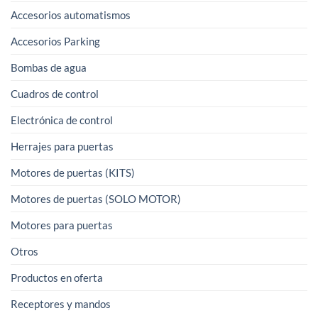
pueden
Accesorios automatismos
elegir
Accesorios Parking
en
la
Bombas de agua
página
Cuadros de control
de
producto
Electrónica de control
Herrajes para puertas
Motores de puertas (KITS)
Motores de puertas (SOLO MOTOR)
Motores para puertas
Otros
Productos en oferta
Receptores y mandos