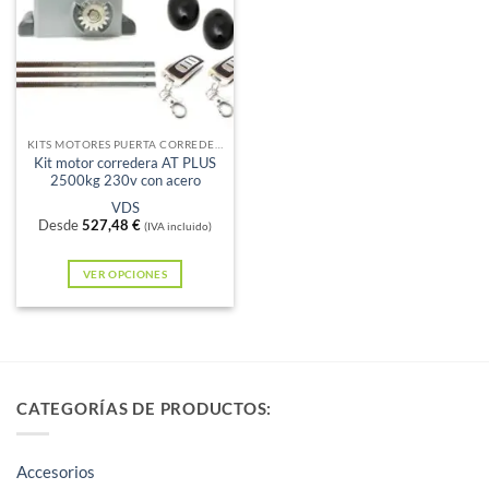
Sin existencias
KITS MOTORES PUERTA CORREDERA
Kit motor corredera AT PLUS
2500kg 230v con acero
VDS
Desde
527,48
€
(IVA incluido)
VER OPCIONES
Este
producto
tiene
múltiples
variantes.
CATEGORÍAS DE PRODUCTOS:
Las
opciones
Accesorios
se