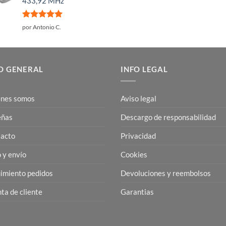
433,92 MHz
Valorado
por Antonio C.
con
5
de 5
O GENERAL
INFO LEGAL
nes somos
Aviso legal
eñas
Descargo de responsabilidad
acto
Privacidad
 y envío
Cookies
imiento pedidos
Devoluciones y reembolsos
ta de cliente
Garantias