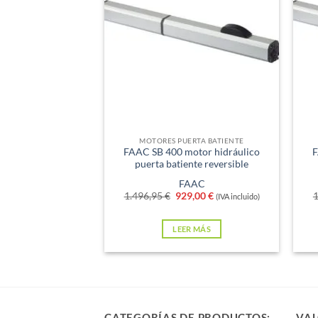
Sin existencias
Sin e
MOTORES PUERTA BATIENTE
FAAC SB 400 motor hidráulico
F
puerta batiente reversible
FAAC
El
El
1.496,95
€
929,00
€
1
(IVA incluido)
precio
precio
original
actual
era:
es:
LEER MÁS
1.496,95 €.
929,00 €.
CATEGORÍAS DE PRODUCTOS:
VAL