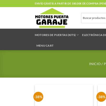
Saltar
ENVÍO GRATIS A PARTIR DE 180,00€ DE COMPRA (PE
al
contenido
MOTORES DE PUERTAS (KITS)
ELECTRÓNICA D
MENU CART
INICIO
/
P
-38%
-38%