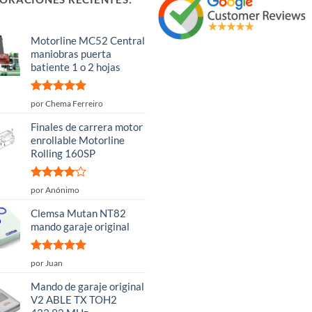
Motorline MC52 Central
maniobras puerta
batiente 1 o 2 hojas
Valorado
por Chema Ferreiro
con
5
de 5
Finales de carrera motor
enrollable Motorline
Rolling 160SP
Valorado
por Anónimo
con
4
de
5
Clemsa Mutan NT82
mando garaje original
Valorado
por Juan
con
5
de 5
Mando de garaje original
V2 ABLE TX TOH2