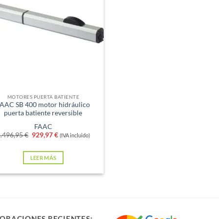
xistencias
MOTORES PUERTA BATIENTE
AAC SB 400 motor hidráulico
puerta batiente reversible
FAAC
El
El
.496,95
€
929,97
€
(IVA incluido)
precio
precio
original
actual
era:
es:
LEER MÁS
1.496,95 €.
929,97 €.
ORACIONES RECIENTES: