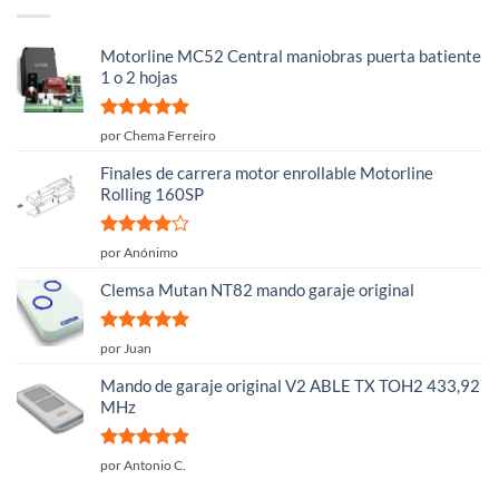
Motorline MC52 Central maniobras puerta batiente
1 o 2 hojas
Valorado
por Chema Ferreiro
con
5
de 5
Finales de carrera motor enrollable Motorline
Rolling 160SP
Valorado
por Anónimo
con
4
de
5
Clemsa Mutan NT82 mando garaje original
Valorado
por Juan
con
5
de 5
Mando de garaje original V2 ABLE TX TOH2 433,92
MHz
Valorado
por Antonio C.
con
5
de 5