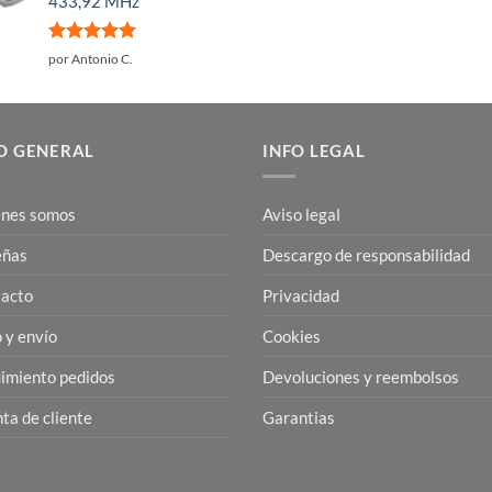
433,92 MHz
Valorado
por Antonio C.
con
5
de 5
O GENERAL
INFO LEGAL
nes somos
Aviso legal
eñas
Descargo de responsabilidad
acto
Privacidad
 y envío
Cookies
imiento pedidos
Devoluciones y reembolsos
ta de cliente
Garantias