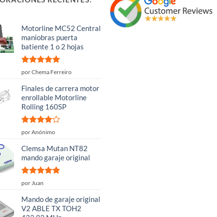
Motorline MC52 Central
maniobras puerta
batiente 1 o 2 hojas
Valorado
por Chema Ferreiro
con
5
de 5
Finales de carrera motor
enrollable Motorline
Rolling 160SP
Valorado
por Anónimo
con
4
de
5
Clemsa Mutan NT82
mando garaje original
Valorado
por Juan
con
5
de 5
Mando de garaje original
V2 ABLE TX TOH2