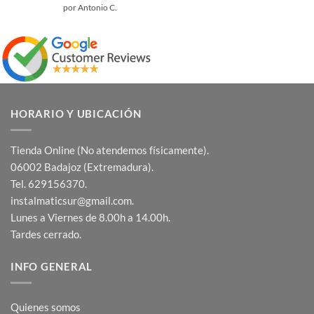
Valorado
por Antonio C.
con
5
de 5
HORARIO Y UBICACIÓN
Tienda Online (No atendemos físicamente).
06002 Badajoz (Extremadura).
Tel. 629156370.
instalmaticsur@gmail.com.
Lunes a Viernes de 8.00h a 14.00h.
Tardes cerrado.
INFO GENERAL
Quienes somos