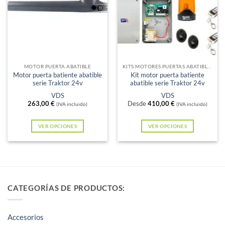
Sin existencias
Sin existencias
MOTOR PUERTA ABATIBLE
KITS MOTORES PUERTAS ABATIBLES
Motor puerta batiente abatible
Kit motor puerta batiente
serie Traktor 24v
abatible serie Traktor 24v
VDS
VDS
263,00
€
Desde
410,00
€
(IVA incluido)
(IVA incluido)
VER OPCIONES
VER OPCIONES
Este
Este
producto
producto
tiene
tiene
múltiples
múltiples
variantes.
variantes.
CATEGORÍAS DE PRODUCTOS:
Las
Las
opciones
opciones
Accesorios
se
se