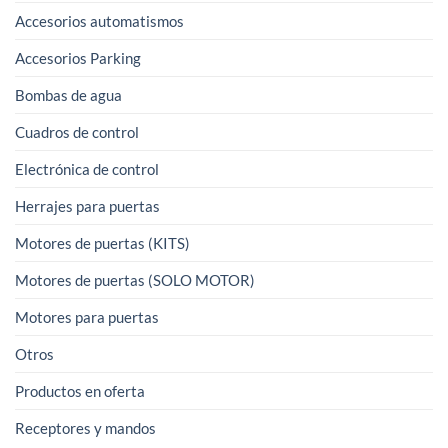
pueden
pueden
Accesorios automatismos
elegir
elegir
Accesorios Parking
en
en
la
la
Bombas de agua
página
página
Cuadros de control
de
de
producto
producto
Electrónica de control
Herrajes para puertas
Motores de puertas (KITS)
Motores de puertas (SOLO MOTOR)
Motores para puertas
Otros
Productos en oferta
Receptores y mandos