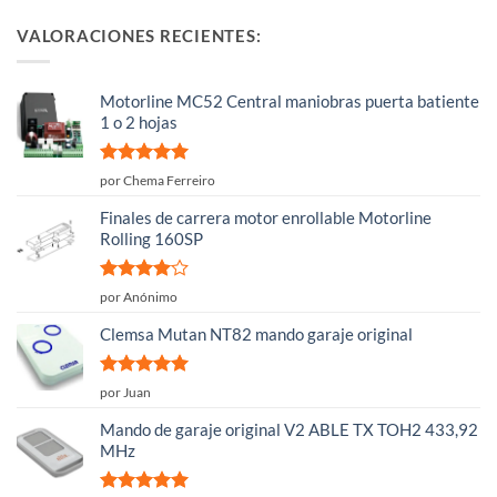
VALORACIONES RECIENTES:
Motorline MC52 Central maniobras puerta batiente
1 o 2 hojas
Valorado
por Chema Ferreiro
con
5
de 5
Finales de carrera motor enrollable Motorline
Rolling 160SP
Valorado
por Anónimo
con
4
de
5
Clemsa Mutan NT82 mando garaje original
Valorado
por Juan
con
5
de 5
Mando de garaje original V2 ABLE TX TOH2 433,92
MHz