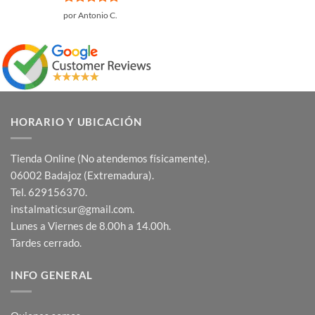
Valorado
por Antonio C.
con
5
de 5
HORARIO Y UBICACIÓN
Tienda Online (No atendemos físicamente).
06002 Badajoz (Extremadura).
Tel. 629156370.
instalmaticsur@gmail.com.
Lunes a Viernes de 8.00h a 14.00h.
Tardes cerrado.
INFO GENERAL