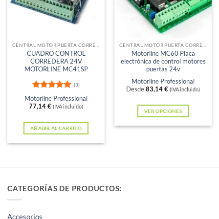
CENTRAL MOTOR PUERTA CORREDERA
CENTRAL MOTOR PUERTA CORREDERA
CUADRO CONTROL
Motorline MC60 Placa
CORREDERA 24V
electrónica de control motores
MOTORLINE MC41SP
puertas 24v
Motorline Professional
(3)
Desde
83,14
€
(IVA incluido)
Valorado
Motorline Professional
con
5
de 5
77,14
€
(IVA incluido)
VER OPCIONES
Este
AÑADIR AL CARRITO
producto
tiene
múltiples
variantes.
Las
CATEGORÍAS DE PRODUCTOS:
opciones
se
pueden
Accesorios