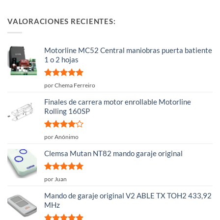
VALORACIONES RECIENTES:
Motorline MC52 Central maniobras puerta batiente
1 o 2 hojas
Valorado
por Chema Ferreiro
con
5
de 5
Finales de carrera motor enrollable Motorline
Rolling 160SP
Valorado
por Anónimo
con
4
de
5
Clemsa Mutan NT82 mando garaje original
Valorado
por Juan
con
5
de 5
Mando de garaje original V2 ABLE TX TOH2 433,92
MHz