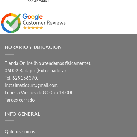
Valorado
por Antonio C.
con
5
de 5
HORARIO Y UBICACIÓN
Tienda Online (No atendemos físicamente).
06002 Badajoz (Extremadura).
Tel. 629156370.
instalmaticsur@gmail.com.
Lunes a Viernes de 8.00h a 14.00h.
Tardes cerrado.
INFO GENERAL
Quienes somos