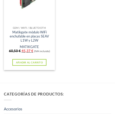
GSM / WIFI / BLUETOOTH
Matikgate módulo WiFi
enchufable en placas SEAV
L1W y L2W
MATIKGATE
El
El
60,50
€
45,37
€
(IVA incluido)
precio
precio
original
actual
era:
es:
AÑADIR AL CARRITO
60,50 €.
45,37 €.
CATEGORÍAS DE PRODUCTOS:
Accesorios