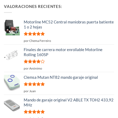
VALORACIONES RECIENTES:
Motorline MC52 Central maniobras puerta batiente
1 o 2 hojas
Valorado
por Chema Ferreiro
con
5
de 5
Finales de carrera motor enrollable Motorline
Rolling 160SP
Valorado
por Anónimo
con
4
de
5
Clemsa Mutan NT82 mando garaje original
Valorado
por Juan
con
5
de 5
Mando de garaje original V2 ABLE TX TOH2 433,92
MHz