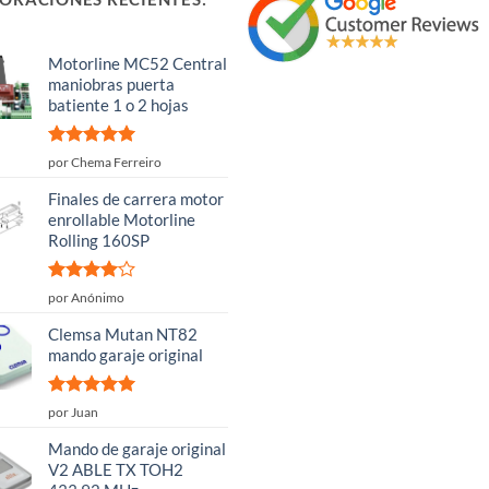
Motorline MC52 Central
maniobras puerta
batiente 1 o 2 hojas
Valorado
por Chema Ferreiro
con
5
de 5
Finales de carrera motor
enrollable Motorline
Rolling 160SP
Valorado
por Anónimo
con
4
de
5
Clemsa Mutan NT82
mando garaje original
Valorado
por Juan
con
5
de 5
Mando de garaje original
V2 ABLE TX TOH2