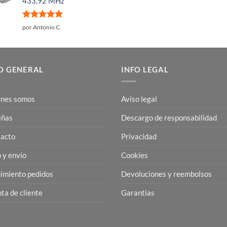
433,92 MHz
Valorado
por Antonio C.
con
5
de 5
O GENERAL
INFO LEGAL
nes somos
Aviso legal
eñas
Descargo de responsabilidad
acto
Privacidad
 y envío
Cookies
imiento pedidos
Devoluciones y reembolsos
ta de cliente
Garantias