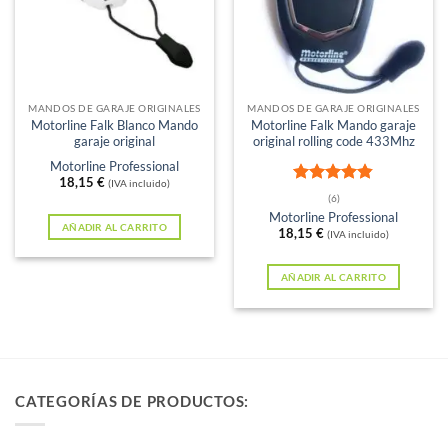
MANDOS DE GARAJE ORIGINALES
MANDOS DE GARAJE ORIGINALES
Motorline Falk Blanco Mando
Motorline Falk Mando garaje
garaje original
original rolling code 433Mhz
Motorline Professional
18,15
€
(IVA incluido)
Valorado
(6)
con
4.83
Motorline Professional
de 5
AÑADIR AL CARRITO
18,15
€
(IVA incluido)
AÑADIR AL CARRITO
CATEGORÍAS DE PRODUCTOS: