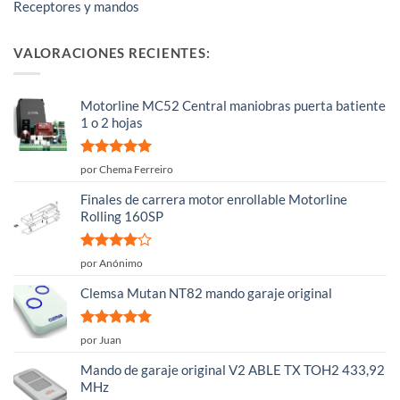
Receptores y mandos
VALORACIONES RECIENTES:
Motorline MC52 Central maniobras puerta batiente
1 o 2 hojas
Valorado
por Chema Ferreiro
con
5
de 5
Finales de carrera motor enrollable Motorline
Rolling 160SP
Valorado
por Anónimo
con
4
de
5
Clemsa Mutan NT82 mando garaje original
Valorado
por Juan
con
5
de 5
Mando de garaje original V2 ABLE TX TOH2 433,92
MHz