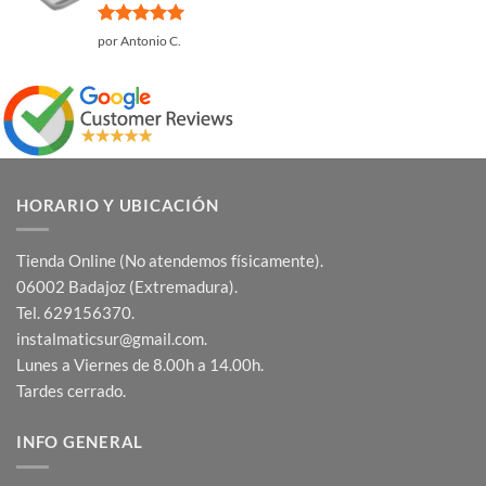
Valorado
por Antonio C.
con
5
de 5
HORARIO Y UBICACIÓN
Tienda Online (No atendemos físicamente).
06002 Badajoz (Extremadura).
Tel. 629156370.
instalmaticsur@gmail.com.
Lunes a Viernes de 8.00h a 14.00h.
Tardes cerrado.
INFO GENERAL