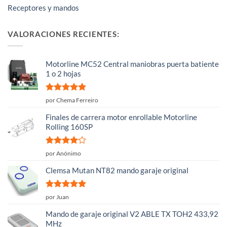
Receptores y mandos
VALORACIONES RECIENTES:
Motorline MC52 Central maniobras puerta batiente
1 o 2 hojas
Valorado
por Chema Ferreiro
con
5
de 5
Finales de carrera motor enrollable Motorline
Rolling 160SP
Valorado
por Anónimo
con
4
de
5
Clemsa Mutan NT82 mando garaje original
Valorado
por Juan
con
5
de 5
Mando de garaje original V2 ABLE TX TOH2 433,92
MHz