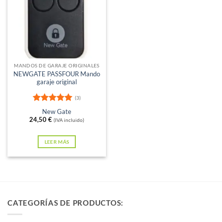
Sin existencias
MANDOS DE GARAJE ORIGINALES
NEWGATE PASSFOUR Mando
garaje original
(3)
Valorado
New Gate
con
5
de 5
24,50
€
(IVA incluido)
LEER MÁS
CATEGORÍAS DE PRODUCTOS: