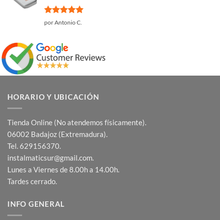
Valorado
por Antonio C.
con
5
de 5
HORARIO Y UBICACIÓN
Tienda Online (No atendemos físicamente).
06002 Badajoz (Extremadura).
Tel. 629156370.
instalmaticsur@gmail.com.
Lunes a Viernes de 8.00h a 14.00h.
Tardes cerrado.
INFO GENERAL