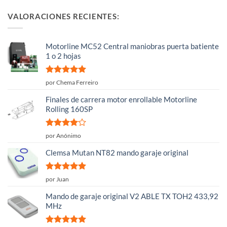
VALORACIONES RECIENTES:
Motorline MC52 Central maniobras puerta batiente
1 o 2 hojas
Valorado
por Chema Ferreiro
con
5
de 5
Finales de carrera motor enrollable Motorline
Rolling 160SP
Valorado
por Anónimo
con
4
de
5
Clemsa Mutan NT82 mando garaje original
Valorado
por Juan
con
5
de 5
Mando de garaje original V2 ABLE TX TOH2 433,92
MHz