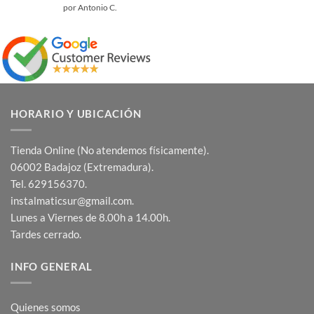
Valorado
por Antonio C.
con
5
de 5
HORARIO Y UBICACIÓN
Tienda Online (No atendemos físicamente).
06002 Badajoz (Extremadura).
Tel. 629156370.
instalmaticsur@gmail.com.
Lunes a Viernes de 8.00h a 14.00h.
Tardes cerrado.
INFO GENERAL
Quienes somos