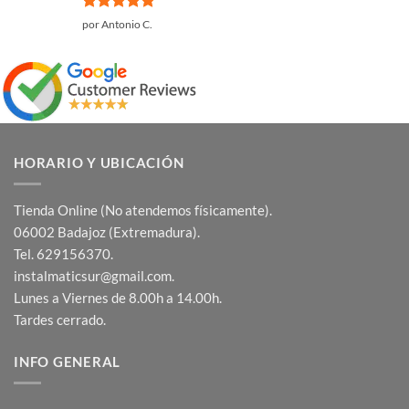
Valorado
por Antonio C.
con
5
de 5
HORARIO Y UBICACIÓN
Tienda Online (No atendemos físicamente).
06002 Badajoz (Extremadura).
Tel. 629156370.
instalmaticsur@gmail.com.
Lunes a Viernes de 8.00h a 14.00h.
Tardes cerrado.
INFO GENERAL