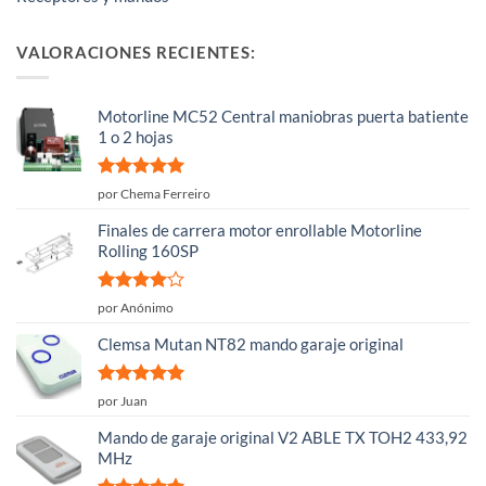
VALORACIONES RECIENTES:
Motorline MC52 Central maniobras puerta batiente
1 o 2 hojas
Valorado
por Chema Ferreiro
con
5
de 5
Finales de carrera motor enrollable Motorline
Rolling 160SP
Valorado
por Anónimo
con
4
de
5
Clemsa Mutan NT82 mando garaje original
Valorado
por Juan
con
5
de 5
Mando de garaje original V2 ABLE TX TOH2 433,92
MHz