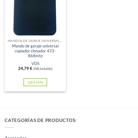
Sin existencias
MANDOS DE GARAJE UNIVERSALES
Mando de garaje universal
copiador clonador 433-
868mhz
VDS
24,79
€
(IVA incluido)
LEER MÁS
CATEGORÍAS DE PRODUCTOS:
Accesorios