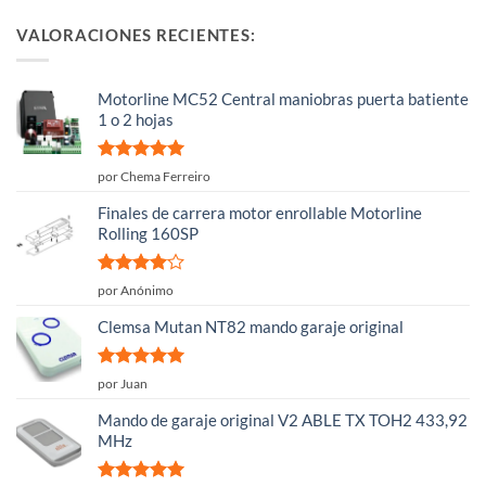
VALORACIONES RECIENTES:
Motorline MC52 Central maniobras puerta batiente
1 o 2 hojas
Valorado
por Chema Ferreiro
con
5
de 5
Finales de carrera motor enrollable Motorline
Rolling 160SP
Valorado
por Anónimo
con
4
de
5
Clemsa Mutan NT82 mando garaje original
Valorado
por Juan
con
5
de 5
Mando de garaje original V2 ABLE TX TOH2 433,92
MHz