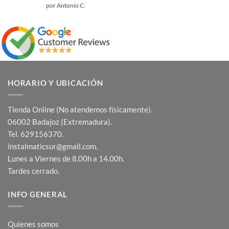
Valorado
por Antonio C.
con
5
de 5
HORARIO Y UBICACIÓN
Tienda Online (No atendemos físicamente).
06002 Badajoz (Extremadura).
Tel. 629156370.
instalmaticsur@gmail.com.
Lunes a Viernes de 8.00h a 14.00h.
Tardes cerrado.
INFO GENERAL
Quienes somos