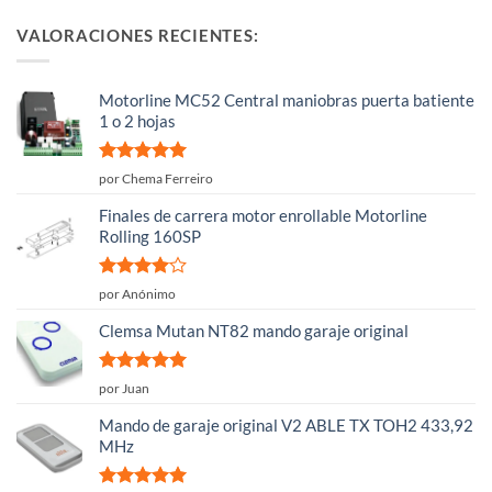
VALORACIONES RECIENTES:
Motorline MC52 Central maniobras puerta batiente
1 o 2 hojas
Valorado
por Chema Ferreiro
con
5
de 5
Finales de carrera motor enrollable Motorline
Rolling 160SP
Valorado
por Anónimo
con
4
de
5
Clemsa Mutan NT82 mando garaje original
Valorado
por Juan
con
5
de 5
Mando de garaje original V2 ABLE TX TOH2 433,92
MHz