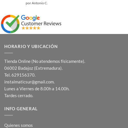
Valorado
por Antonio C.
con
5
de 5
HORARIO Y UBICACIÓN
Tienda Online (No atendemos físicamente).
06002 Badajoz (Extremadura).
Tel. 629156370.
instalmaticsur@gmail.com.
Lunes a Viernes de 8.00h a 14.00h.
Tardes cerrado.
INFO GENERAL
Quienes somos