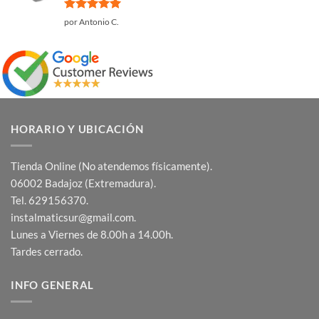
Valorado
por Antonio C.
con
5
de 5
HORARIO Y UBICACIÓN
Tienda Online (No atendemos físicamente).
06002 Badajoz (Extremadura).
Tel. 629156370.
instalmaticsur@gmail.com.
Lunes a Viernes de 8.00h a 14.00h.
Tardes cerrado.
INFO GENERAL