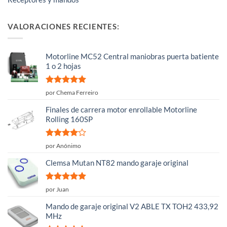
VALORACIONES RECIENTES:
Motorline MC52 Central maniobras puerta batiente
1 o 2 hojas
Valorado
por Chema Ferreiro
con
5
de 5
Finales de carrera motor enrollable Motorline
Rolling 160SP
Valorado
por Anónimo
con
4
de
5
Clemsa Mutan NT82 mando garaje original
Valorado
por Juan
con
5
de 5
Mando de garaje original V2 ABLE TX TOH2 433,92
MHz