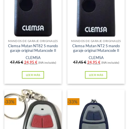
Sin existencias
Sin existencias
MANDOS DE GARAJE ORIGINALES
MANDOS DE GARAJE ORIGINALES
Clemsa Mutan NT82 S mando
Clemsa Mutan NT2 S mando
garaje original Mutancode II
garaje original Mutancode II
CLEMSA
CLEMSA
El
El
El
El
47,45
€
24,95
€
47,45
€
24,95
€
(IVA incluido)
(IVA incluido)
precio
precio
precio
precio
original
actual
original
actual
era:
es:
era:
es:
LEER MÁS
LEER MÁS
47,45 €.
24,95 €.
47,45 €.
24,95 €.
-33%
-33%