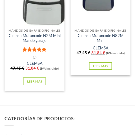
Sin existencias
Sin existencias
MANDOS DE GARAJE ORIGINALES
MANDOS DE GARAJE ORIGINALES
Clemsa Mutancode N2M Mini
Clemsa Mutancode N82M
Mando garaje
Mini
CLEMSA
El
El
47,45
€
31,84
€
(IVA incluido)
Valorado
precio
precio
(1)
con
5
de 5
original
actual
CLEMSA
era:
es:
LEER MÁS
El
El
47,45
€
31,84
€
(IVA incluido)
47,45 €.
31,84 €.
precio
precio
original
actual
era:
es:
LEER MÁS
47,45 €.
31,84 €.
CATEGORÍAS DE PRODUCTOS: