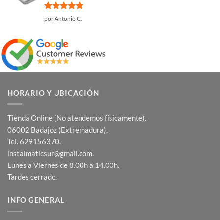
Valorado
por Antonio C.
con
5
de 5
HORARIO Y UBICACIÓN
Tienda Online (No atendemos físicamente).
06002 Badajoz (Extremadura).
Tel. 629156370.
instalmaticsur@gmail.com.
Lunes a Viernes de 8.00h a 14.00h.
Tardes cerrado.
INFO GENERAL