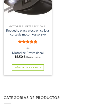
MOTORES PUERTA SECCIONAL
Repuesto placa electrónica leds
cortesía motor Rosso Evo
Valorado
(8)
con
4.75
Motorline Professional
de 5
16,50
€
(IVA incluido)
AÑADIR AL CARRITO
CATEGORÍAS DE PRODUCTOS: