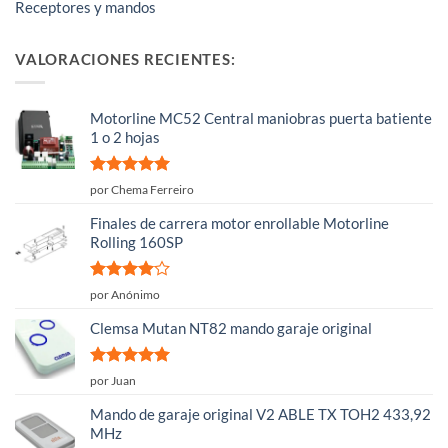
Receptores y mandos
VALORACIONES RECIENTES:
Motorline MC52 Central maniobras puerta batiente
1 o 2 hojas
Valorado
por Chema Ferreiro
con
5
de 5
Finales de carrera motor enrollable Motorline
Rolling 160SP
Valorado
por Anónimo
con
4
de
5
Clemsa Mutan NT82 mando garaje original
Valorado
por Juan
con
5
de 5
Mando de garaje original V2 ABLE TX TOH2 433,92
MHz