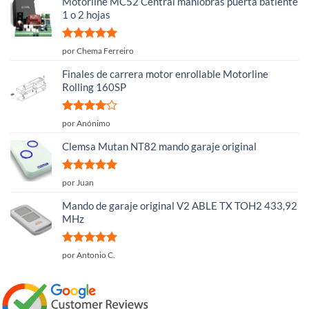
Motorline MC52 Central maniobras puerta batiente
1 o 2 hojas
Valorado
por Chema Ferreiro
con
5
de 5
Finales de carrera motor enrollable Motorline
Rolling 160SP
Valorado
por Anónimo
con
4
de
5
Clemsa Mutan NT82 mando garaje original
Valorado
por Juan
con
5
de 5
Mando de garaje original V2 ABLE TX TOH2 433,92
MHz
Valorado
por Antonio C.
con
5
de 5